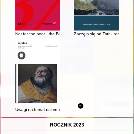
Not for the poor : the Biblia pauperum on medieval and renais
Zaczęło się od Tatr - recenzja]
Uwagi na temat osiemnastowiecznego wyposażenia kolegiaty w S
ROCZNIK 2023