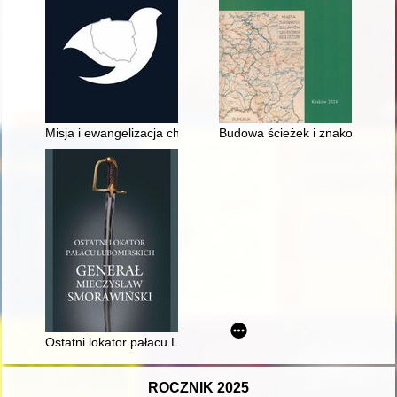
Misja i ewangelizacja chrześcijan wiary ewangelicznej na ziem
Budowa ścieżek i znakowanie sz
Ostatni lokator pałacu Lubomirskich : generał Mieczysław Smor
ROCZNIK 2025