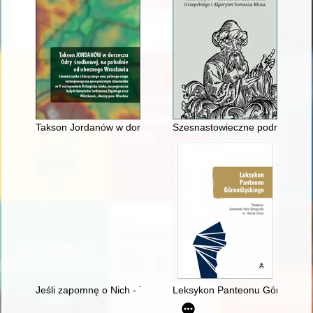
Takson Jordanów w dorzeczu Odry środkowej, na południe od 
Szesnastowieczne podręczniki 
Jeśli zapomnę o Nich - Ty, Boże na niebie, zapomnij o mnie : 
Leksykon Panteonu Górnośląsk