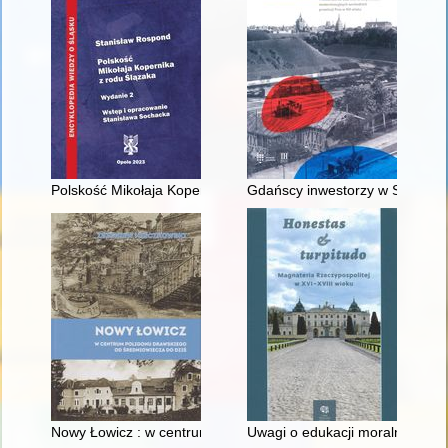
Polskość Mikołaja Kopernika z rodu Ślązaka
Gdańscy inwestorzy w Sopocie :
Nowy Łowicz : w centrum poligonu drawskiego od średniowiecz
Uwagi o edukacji moralnej synó