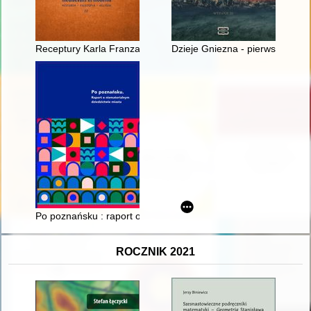
Receptury Karla Franza Heintza w czasie epidemii dżumy w l
Dzieje Gniezna - pierwszej stoli
Po poznańsku : raport o niematerialnym dziedzictwie miasta
ROCZNIK 2021