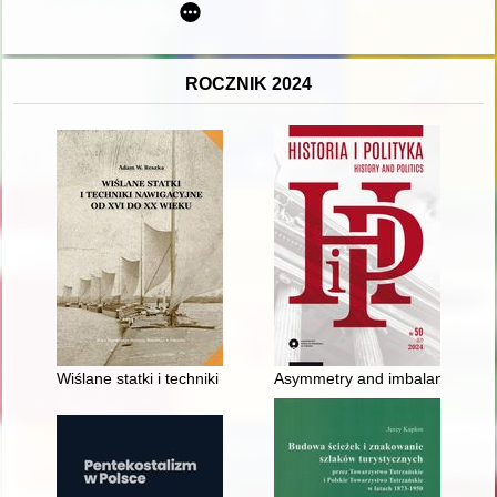
ROCZNIK 2024
Wiślane statki i techniki nawigacyjne od XVI do XX wieku
Asymmetry and imbalance in tr