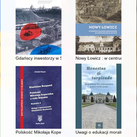
Gdańscy inwestorzy w Sopocie : prestiż finansowy i towarzyski
Nowy Łowicz : w centrum polig
Polskość Mikołaja Kopernika z rodu Ślązaka
Uwagi o edukacji moralnej synó