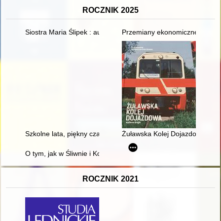
ROCZNIK 2025
Siostra Maria Ślipek : autobiografia : to, co jeszcze pamiętam
Przemiany ekonomiczne i społe
Szkolne lata, piękny czas... Zespół Szkół Ponadpodstawowych n
Żuławska Kolej Dojazdowa
O tym, jak w Śliwnie i Konowałach kościoły budowano
ROCZNIK 2021