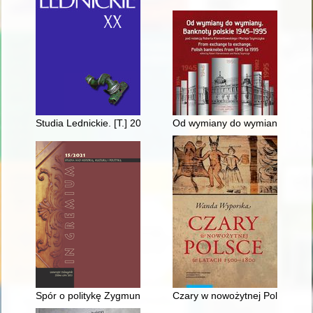
Studia Lednickie. [T.] 20 (2021)
Od wymiany do wymiany : bankn
Spór o politykę Zygmunta III wobec Szwecji w latach 1621-163
Czary w nowożytnej Polsce w l