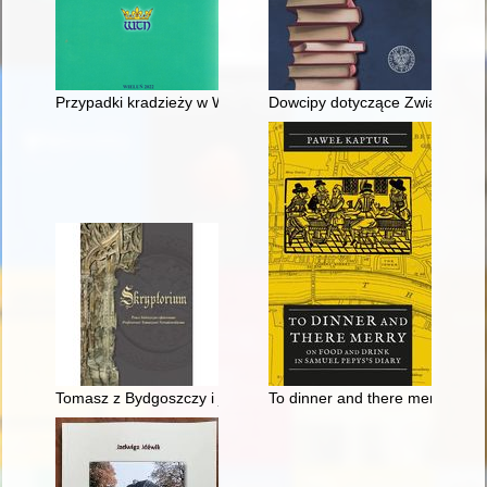
Przypadki kradzieży w Wieluniu oraz toczące się w tych spraw
Dowcipy dotyczące Związku Sow
Tomasz z Bydgoszczy i jego krajanie w Krakowie (XV - pierwsz
To dinner and there merry : on 