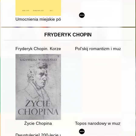
Umocnienia miejskie późnośredniowiecznego Kołobrzegu w świetl
FRYDERYK CHOPIN
Fryderyk Chopin. Korzenie
Pol'skij romantizm i muzykal'naj
Życie Chopina
Topos narodowy w muzyce polski
Dwustulecie] 200-lecie urodzin Fryderyka Chopina