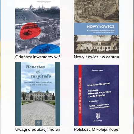
Gdańscy inwestorzy w Sopocie : prestiż finansowy i towarzyski
Nowy Łowicz : w centrum polig
Uwagi o edukacji moralnej synów szlacheckich w XVI-wiecznej 
Polskość Mikołaja Kopernika z 