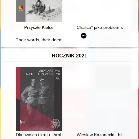
Przyszłe Kielce
Chalica" jako problem społeczno
Their words, their deeds : the January Uprising in the memor
ROCZNIK 2021
Dla swoich i kraju : hrabia Maurycy Potocki z Jabłonny
Wiesław Kazanecki : bibliografi