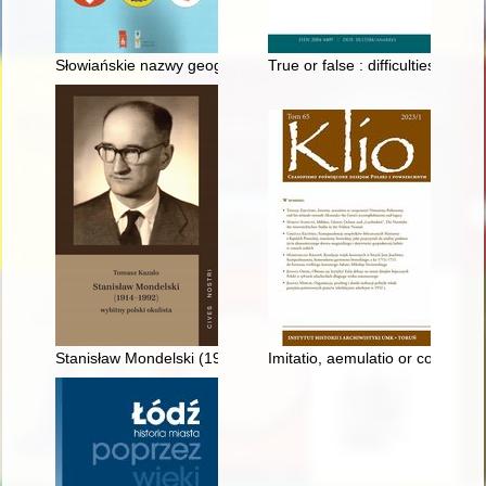
Słowiańskie nazwy geograficzne w Niemczech. Cz. 1c,
True or false : difficulties in i
Stanisław Mondelski (1914-1992) : wybitny polski okulista
Imitatio, aemulatio or comparat