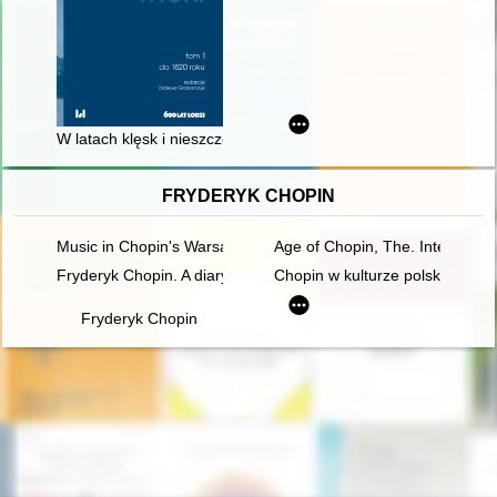
W latach klęsk i nieszczęść : Łódź i jej mieszkańcy w XVII i XVI
FRYDERYK CHOPIN
Music in Chopin's Warsaw
Age of Chopin, The. Interdiscipl
Fryderyk Chopin. A diary in images. Original idea and text b
Chopin w kulturze polskiej
Fryderyk Chopin