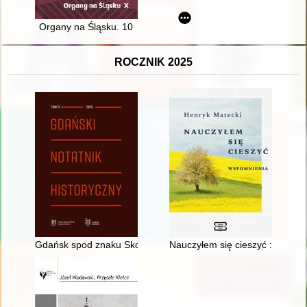
Organy na Śląsku. 10
ROCZNIK 2025
Gdańsk spod znaku Skorpiona? : z dociekań siedemnastowie
Nauczyłem się cieszyć : wspom