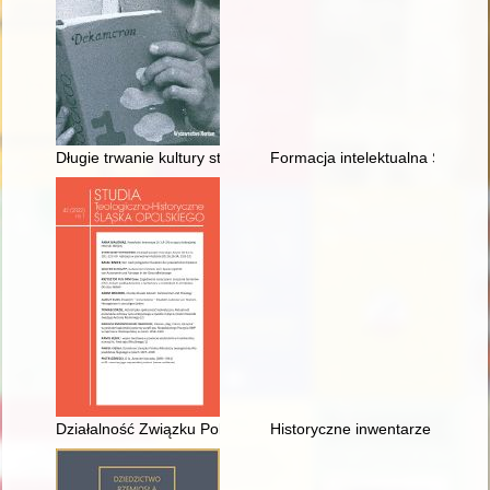
Długie trwanie kultury staropolskiej : ustanowienia, praktyki, 
Formacja intelektualna Sługi 
Działalność Związku Polskiej Młodzieży Ewangelickiej Wojewó
Historyczne inwentarze notaria