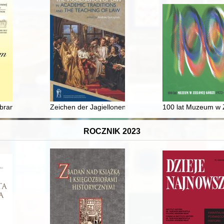
11 r. : nieznany dokument w zasobie Archiwum Państwowego w Warsza
brane przykłady eksplikacji poszukiwań religijnych = Jerzy Hulewicz - se
Zeichen der Jagiellonen-Universität Krakau : altpolnis
100 lat Muzeum w Z
ROCZNIK 2023