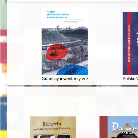
Gdańscy inwestorzy w Sopocie : prestiż finansowy
Polskoś