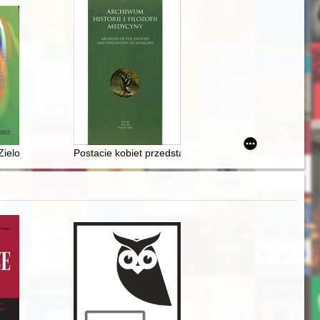
wie
lected examples of the explication of religious search
che Zeiten - 19. Jahrhndert - Gegenwart
ielonej Górze 1922-2022 : skarby kolekcji
Postacie kobiet przedstawione w „Słowniku lekarzów p