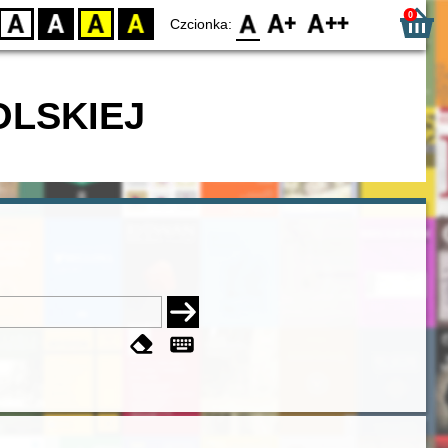
0
D
BW
YB
BY
F0
F1
F2
Czcionka:
OLSKIEJ