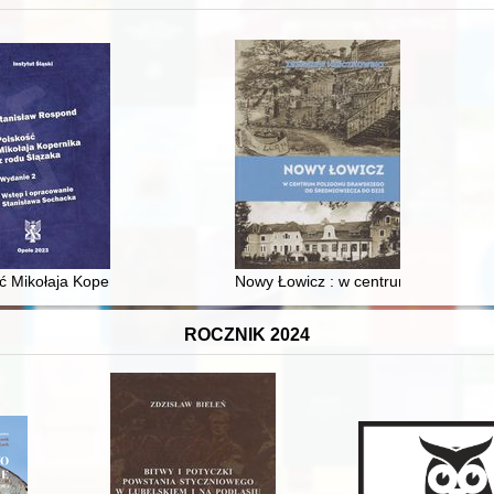
 i towarzyski lokalnego mieszczaństwa w 2. poł. XIX w
ć Mikołaja Kopernika z rodu Ślązaka
Nowy Łowicz : w centrum poligonu dr
ROCZNIK 2024