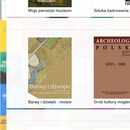
Moje pierwsze muzeum
Sztuka kadrowania :
Barwy i dźwięki : motywy muzyczne w Galerii Współcz
Grób kultury magl