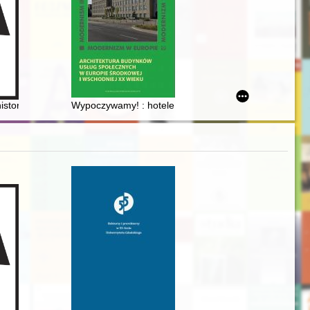
i na Podlasiu
istoria w postaciach i miejscach zapisana
Wypoczywamy! : hotele, motele i uzdrowiska w socjalist