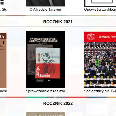
 Studenckie Koło Naukowe Fotografii Artystycznej FOTON : (wydanie jubi
O Alfredzie Tarskim
Opowieści zwykłego
ROCZNIK 2021
esnego Malarstwa Pomorskiego
emoskiej w Bolkowie na Pomorzu Zachodnim
Sprawozdanie z realizacji nagrań do projektu Kieleckie
Społecznicy dla Tw
ROCZNIK 2022