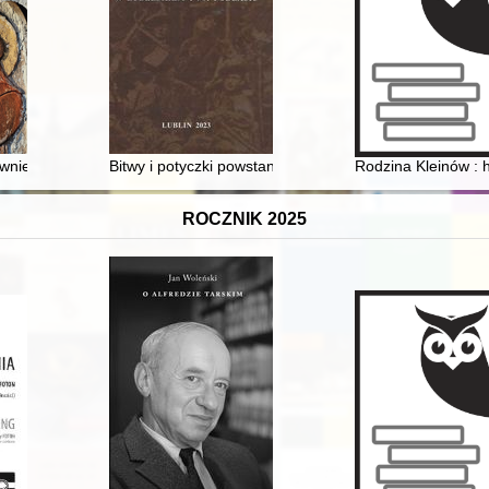
wniejszym piśmiennictwie czeskim i ich sakralny wymiar
Bitwy i potyczki powstania styczniowego w Lubelskiem 
Rodzina Kleinów : h
ROCZNIK 2025