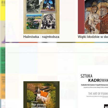
Halinówka : najmłodsza wieś w gminie Wojciechów
Wątki kłodzkie w da