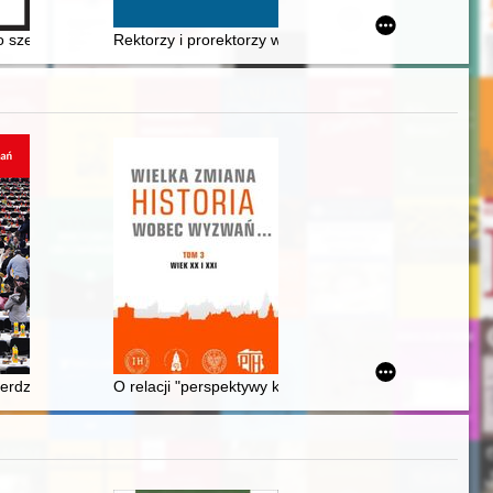
leuszowe z okazji XX-lecia działalności) = The art of framing : Studen
 szeregowca kilku wojen : (pisane w latach 1967-1969)
Rektorzy i prorektorzy w 55-leciu Uniwersytetu Gdańs
go Towarzystwa Naukowego pod tytułem "By nie zapomnieć... ludzie nauk
ierdzy Poznań
O relacji "perspektywy kobiet" i historii