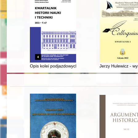
Opis kolei podjazdowych w guberni warszawskiej z 19
Jerzy Hulewicz - wy