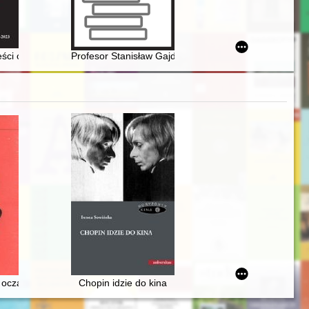
ropagandy PRL w okresie po stanie wojennym
kich eparchii lwowskiej w XVIII wieku
ci o polskiej Dzierżyńszczyźnie : na marginesie pracy Anatola Wialiki
Profesor Stanisław Gajda
ja naukowo-artystyczna, 20-21 XI 2006. [T. 1]
zyczny
oczami Fryderyka Chopina
Chopin idzie do kina