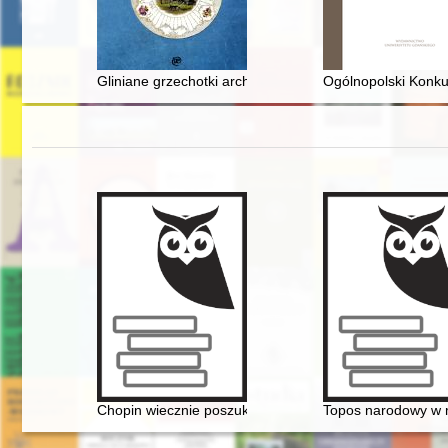
Gliniane grzechotki archeologiczne jako źródło wiedzy 
Ogólnopolski Konku
Chopin wiecznie poszukiwany. Historia Międzynarodow
Topos narodowy w m