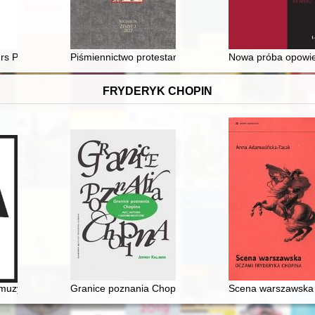
na temat dźwięku w przeszłości
rs Plastyczny "Milicja Obywatelska w oczach dziecka" jako przykład p
Piśmiennictwo protestanckie w księgozbiorach bazyliańs
Nowa próba opowieś
FRYDERYK CHOPIN
ego Konkursu Pianistycznego im. Fryderyka Chopina w Warszawie
uzyce polskiej pierwszej połowy XIX wieku. Międzynarodowa konferenc
Granice poznania Chopina. Płeć, historia i gatunek mu
Scena warszawska 