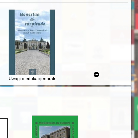
awskiego od średniowiecza do dziś
Uwagi o edukacji moralnej synów szlacheckich w XVI-wiecznej Rze