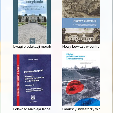
Uwagi o edukacji moralnej synów szlacheckich w XVI-wiecznej 
Nowy Łowicz : w centrum polig
Polskość Mikołaja Kopernika z rodu Ślązaka
Gdańscy inwestorzy w Sopocie :