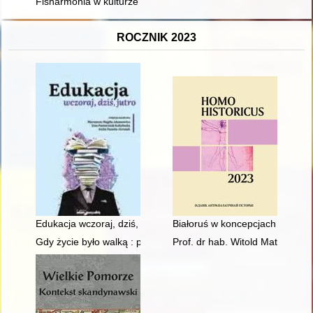
Fisharmonia w kulturze ziem polskich XIX i XX wieku - recenzja
ROCZNIK 2023
Edukacja wczoraj, dziś, jutro
Białoruś w koncepcjach Leona W
Gdy życie było walką : podpułkownik Józef Maciołek (1900-19
Prof. dr hab. Witold Matwiejczy