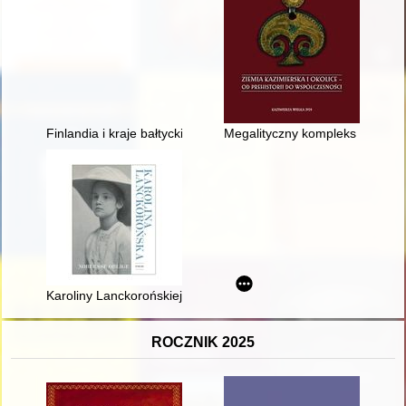
Finlandia i kraje bałtyckie w politycznych relacjach z Polską w
Megalityczny kompleks grobowy 
Karoliny Lanckorońskiej wkład do badań historycznych
ROCZNIK 2025