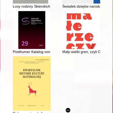
Losy rodziny Skierskich odtworzone na podstawie dokumentów 
Świadek dziejów narodu : kard
Posthumer Katalog von Büchern der medizinischen Bibliothek
Mały-wielki gren, czyli Opowieść