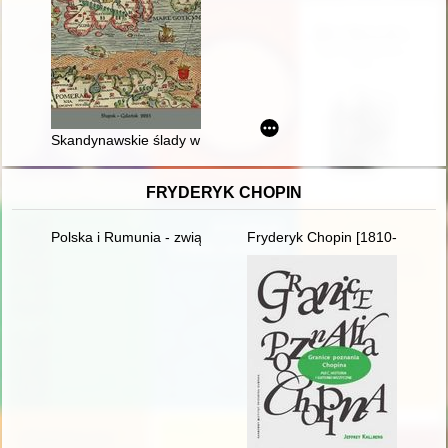
Skandynawskie ślady w toponimi Pomorza
FRYDERYK CHOPIN
Polska i Rumunia - związki historyczne i kulturowe - przeszłość
Fryderyk Chopin [1810-1849]. 