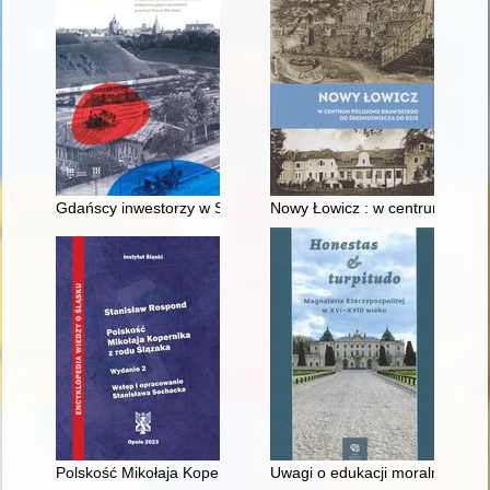
Gdańscy inwestorzy w Sopocie : prestiż finansowy i towarzyski
Nowy Łowicz : w centrum polig
Polskość Mikołaja Kopernika z rodu Ślązaka
Uwagi o edukacji moralnej synó