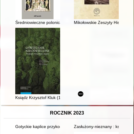
Średniowieczne polonica i silesiaca ze zbiorów Archiwum Uniw
Mikołowskie Zeszyty Historyczn
Ksiądz Krzysztof Kluk (1739-1796) wobec XVIII-wiecznych a
ROCZNIK 2023
Gotyckie kaplice przykościelne na Dolnym Śląsku : fundator - f
Zasłużony-nieznany : ksiądz ka