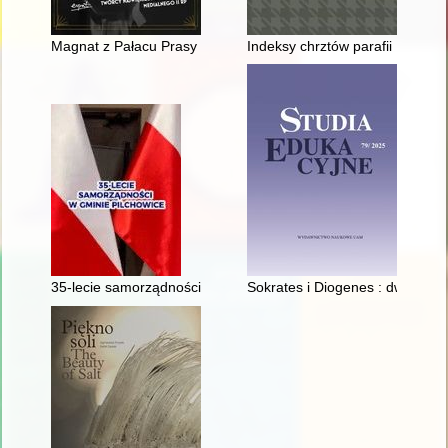
Magnat z Pałacu Prasy : opowieść o Marianie Dąbrowskim, tw
Indeksy chrztów parafii Kębło
35-lecie samorządności w gminie Pilchowice 1990-2025
Sokrates i Diogenes : dwie ant