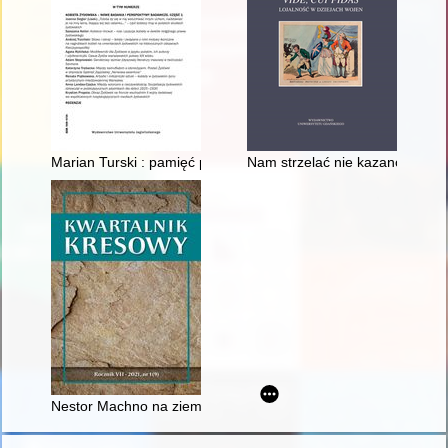
Marian Turski : pamięć przeciwko upokorzeniu i obojętności
Nam strzelać nie kazano..."? : 
Nestor Machno na ziemi stanisławowskiej