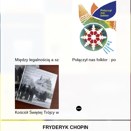
Między legalnością a szarą strefą 1976-1982
Połączył nas folklor : początk
Kościół Świętej Trójcy w Radzyniu Podlaskim na starej fotografi
FRYDERYK CHOPIN