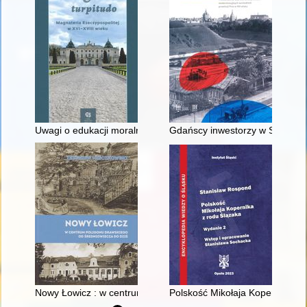
Uwagi o edukacji moralnej synów szlacheckich w XVI-wiecznej 
Gdańscy inwestorzy w Sopocie :
Nowy Łowicz : w centrum poligonu drawskiego od średniowiecz
Polskość Mikołaja Kopernika z 