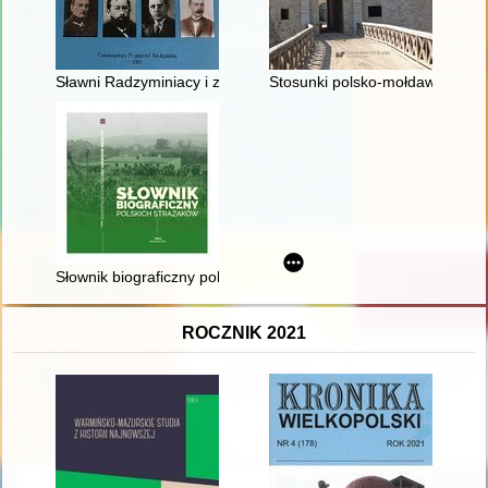
Sławni Radzyminiacy i zasłużeni dla Radzymina
Stosunki polsko-mołdawskie w ko
Słownik biograficzny polskich strażaków. T. 2
ROCZNIK 2021