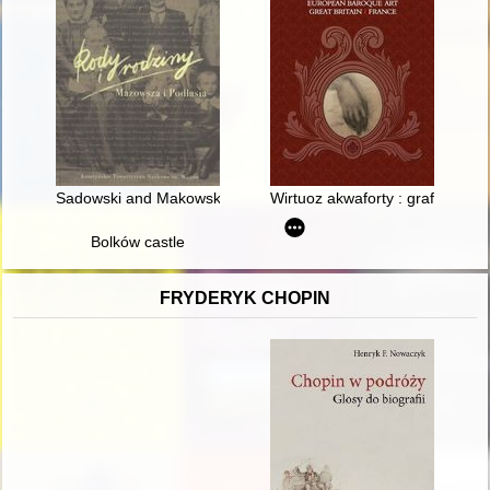
Sadowski and Makowski come to America passenger lists and th
Wirtuoz akwaforty : graficzna t
Bolków castle
FRYDERYK CHOPIN