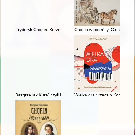
Fryderyk Chopin. Korzenie
Chopin w podróży. Glosy do biog
Bazgrze iak Kura" czyli Fryderyk Chopin i powstańcy listopad
Wielka gra : rzecz o Konkursa