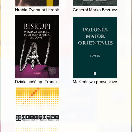
Hrabia Zygmunt i hrabia Vittorio : włoskie reminiscencje w mło
Generał Marko Bezruczko (189
Działalność bp. Franciszka Jopa jako wikariusza kapitulnego ar
Małżeństwa prawosławne zawart