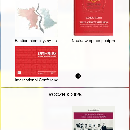
Bastion niemczyzny na nowym pograniczu : powiat międzyrzec
Nauka w epoce postprawdy : war
International Conference - 22nd Czech-Polish Historical and Pe
ROCZNIK 2025