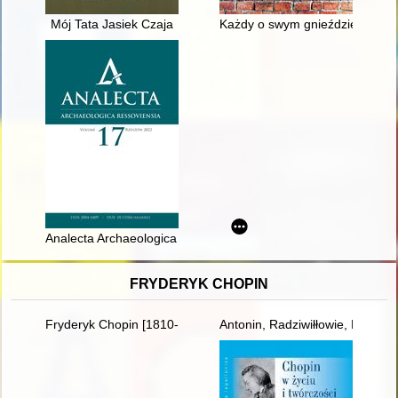
Mój Tata Jasiek Czaja
Każdy o swym gnieździe myśleć 
Analecta Archaeologica Ressoviensia. Vol. 17 (2022)
FRYDERYK CHOPIN
Fryderyk Chopin [1810-1849]. Ród i nazwisko jakiego nie zna
Antonin, Radziwiłłowie, Fryder