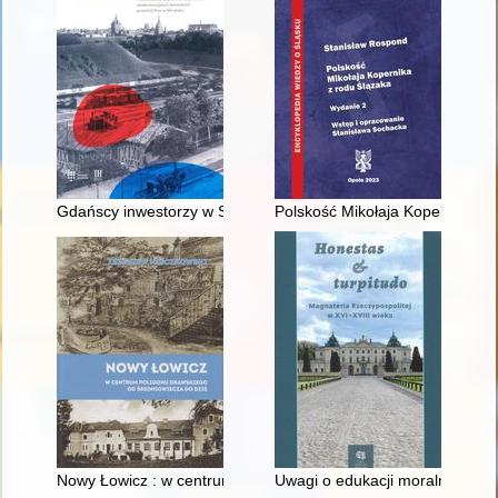
Gdańscy inwestorzy w Sopocie : prestiż finansowy i towarzyski
Polskość Mikołaja Kopernika z 
Nowy Łowicz : w centrum poligonu drawskiego od średniowiecz
Uwagi o edukacji moralnej synó