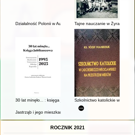
Działalność Polonii w Austrii na przełomie XX i XXI wieku. T. 2
Tajne nauczanie w Żyrardowie w
30 lat minęło... : księga jubileuszowa Stowarzyszenia Absolw
Szkolnictwo katolickie w (archi)
Jastrząb i jego mieszkańcy w świetle ksiąg miejskich z XVII wi
ROCZNIK 2021