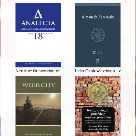
Neolithic flintworking of the Samborzec-Opatów group in Lesse
Lidia Okulewiczówna : zapomnia