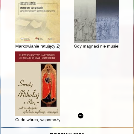
Markowianie ratujący Żydów : przykładowe scenariusze zajęć 
Gdy magnaci nie musieli wpływa
Cudotwórca, wspomożyciel, darczyńca : wybrane aspekty ikonog