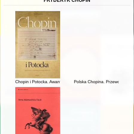
FRYDERYK CHOPIN
Chopin i Potocka. Awantura o miłosną korespondencję
Polska Chopina. Przewodnik p