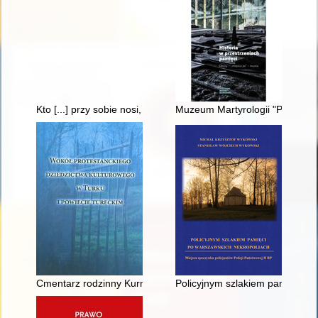
Kto [...] przy sobie nosi, żaden powietrzem nie umrze" : relik
Muzeum Martyrologii "Pod Zeg
Cmentarz rodzinny Kurnatowskich w Brudzewie
Policyjnym szlakiem pamięci po