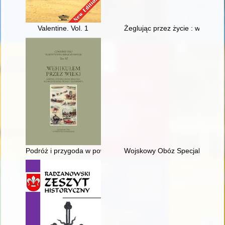
Valentine. Vol. 1
Żeglując przez życie : wspomni
Podróż i przygoda w powieści cyklicznej o Panu Samochodzik
Wojskowy Obóz Specjalny w R