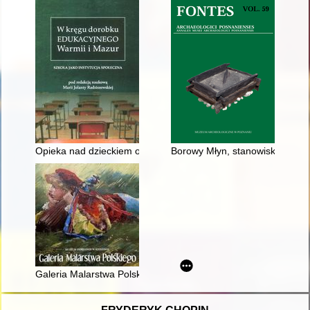
Opieka nad dzieckiem osieroconym na Warmii i Mazurach w la
Borowy Młyn, stanowisko 1, woj.
Galeria Malarstwa Polskiego : przewodnik zaktualizowany, uzu