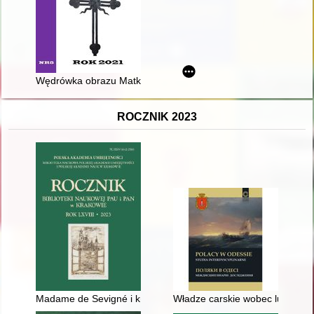
Wędrówka obrazu Matki Boskiej Częstochowskiej po Polsce i na
ROCZNIK 2023
Madame de Sevigné i król Jan III Sobieski – mistrzyni i mistrz ep
Władze carskie wobec ludności p