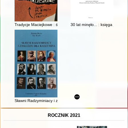
Tradycje Maciejkowe : świat tej szkoły - uroda i edukacja
30 lat minęło... : księga jubi
Sławni Radzyminiacy i zasłużeni dla Radzymina
ROCZNIK 2021