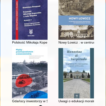
Polskość Mikołaja Kopernika z rodu Ślązaka
Nowy Łowicz : w centrum polig
Gdańscy inwestorzy w Sopocie : prestiż finansowy i towarzyski
Uwagi o edukacji moralnej synó