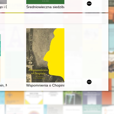
ersary of its establishment. Vol. 1
ryczne (połowa XIX - początek XX w.) : zarys problematyki = Kraków lett
go i Domu Koncertowego do Opery Śląskiej : życie dla sztuki Franza 
Średniowieczna siedziba rycerska w m. Dargiń (gm. Bo
in i kobiety
pin, Moniuszko, Karłowicz, Szymanowski : studia i interpretacje / Miec
Wspomnienia o Chopinie. Cz. 1