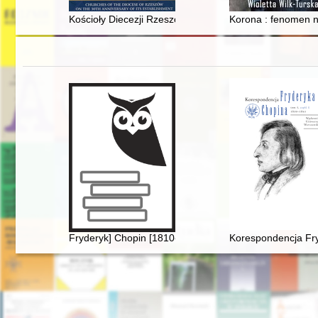
Kościoły Diecezji Rzeszowskiej w jubileuszu 30-lecia je
Korona : fenomen n
Fryderyk] Chopin [1810-1849]
Korespondencja Fry