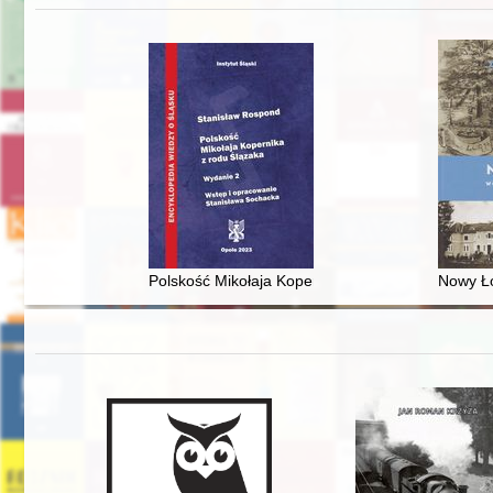
Polskość Mikołaja Kopernika z rodu Ślązaka
Nowy Ło