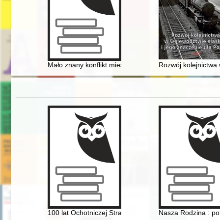
Mało znany konflikt mieszczaństwa Gorzowa i Strzelec 
Rozwój kolejnictwa 
100 lat Ochotniczej Straży Pożarnej w Kożuchowie (19
Nasza Rodzina : p