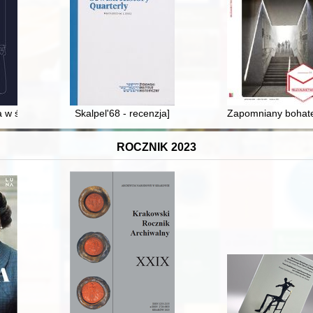
 Krakowa w zasobie bibliotecznym Archiwum Narodowego w Krakowie : ws
a w świecie wczesnośredniowiecznych wyobrażeń zachodniosłowiańskich
Skalpel'68 - recenzja]
Zapomniany bohater
ROCZNIK 2023