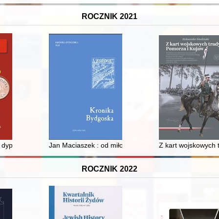
ROCZNIK 2021
 dyplomatycznych między Węgrami a Rusią za panowania Jarosława 
Jan Maciaszek : od miłości do nienawiści
Z kart wojskowych 
ROCZNIK 2022