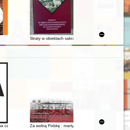
u
olskich na przykładzie "Kurban-Bajram" (1958) Roberta Stando oraz "Po
Straty w obiektach sakralnych dekanatu koprzywnicki
95 : sprawy Jarosza Wołłowicza
na czele podwójnego klasztoru w Konstanynopolu = Matrona of Perge :
Za wolną Polskę : martyrologia żołnierzy, policjantów 