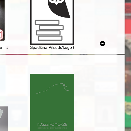
tępne rozpoznanie, analiza proweniencji = Early printed books from t
 (na przykładzie odkryć z ziem polskich)
 - Jan Morawiński : (1907-1949). Cz. 2 = Forgotten hero - Jan Morawiń
Spadŝina Pìlsuds'kogo ta Petlûri : minule, s'ogodennâ 