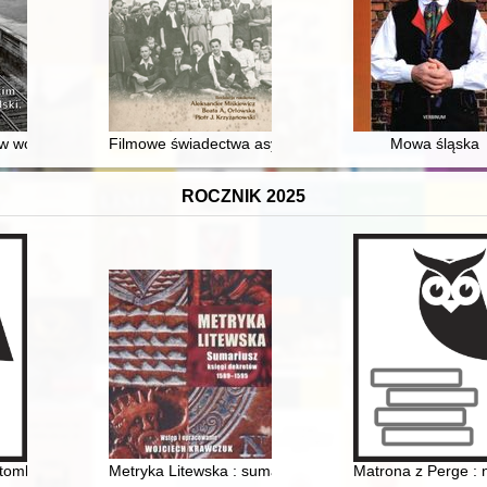
oraz rycerstwa okolicznego z cystersami z Bledzewa u schyłku XV wiek
w województwie śląskim i jego znaczenie dla Polski
Filmowe świadectwa asymilacji i patriotyzmu Tatarów p
Mowa śląska
ROCZNIK 2025
25-2025)
otomkowie Michała Żebrowskiego ze Służewca
Metryka Litewska : sumariusz księgi dekretów 1589-15
Matrona z Perge : 