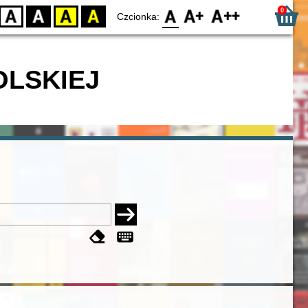
0
D
BW
YB
BY
F0
F1
F2
Czcionka:
OLSKIEJ