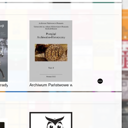
Mądrego (1036-1054)
tradycji Pomorza i Kujaw : kawaleria oraz szkolnictwo kawaleryjskie i 
Archiwum Państwowe w Poznaniu w pierwszych latach 