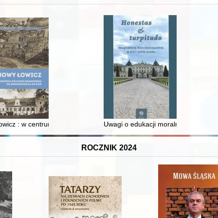
wicz : w centrum poligonu drawskiego od średniowiecza do dziś
Uwagi o edukacji moralnej synów szl
ROCZNIK 2024