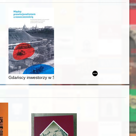
acheckich w XVI-wiecznej Rzeczypospolitej
Gdańscy inwestorzy w Sopocie : prestiż finansowy i towarzyski lo