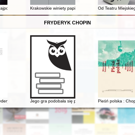
j powstania. T. 1 = Churches of the diocese of Rzeszów on the 30th anniv
ajpotężniejszej monarchii
Krakowskie winiety papierów firmowych jako źródło histo
Od Teatru Miejskie
FRYDERYK CHOPIN
deryka Chopina. T. 3 cz. 1,
Jego gra podobała się przede wszystkim damom... Chop
Pieśń polska : Cho