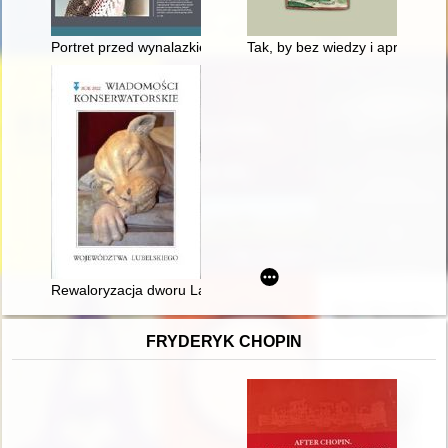
Portret przed wynalazkiem fotografii : "fizjonotras" Tadeusza K
Tak, by bez wiedzy i aprobaty b
Rewaloryzacja dworu Lachertów w Ciechankach Łańcuchowsk
FRYDERYK CHOPIN