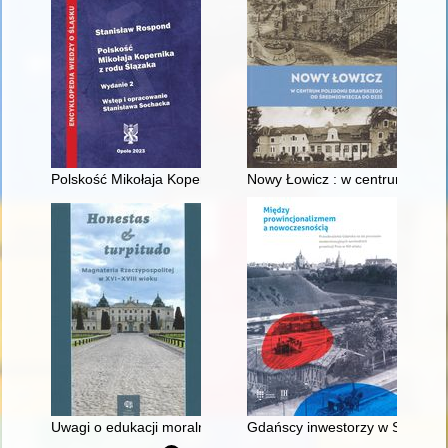
Polskość Mikołaja Kopernika z rodu Ślązaka
Nowy Łowicz : w centrum polig
Uwagi o edukacji moralnej synów szlacheckich w XVI-wiecznej 
Gdańscy inwestorzy w Sopocie :