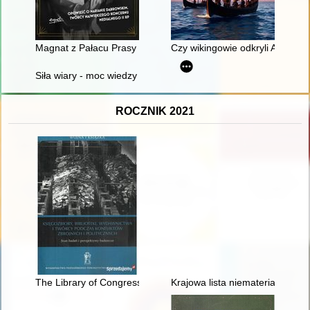
Magnat z Pałacu Prasy : opowieść o Marianie Dąbrowskim, tw
Czy wikingowie odkryli Ameryk
Siła wiary - moc wiedzy : amulety i numizmaty w historii medyc
ROCZNIK 2021
The Library of Congress mission in Europe and the acquisition,
Krajowa lista niematerialnego d