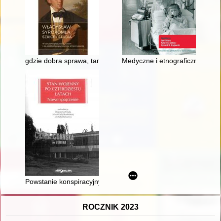
gdzie dobra sprawa, tam duch ofiary (...)" : lektura dramatu 
Medyczne i etnograficzne związ
Powstanie konspiracyjnych struktur "Solidarności" w wojewód
ROCZNIK 2023