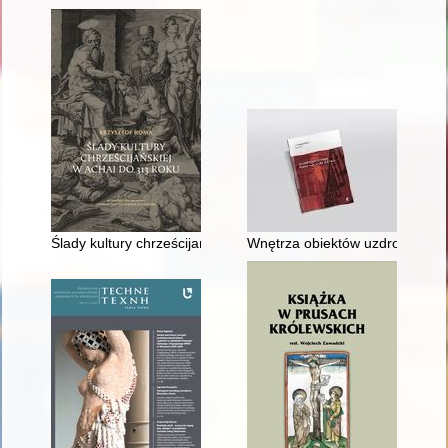
Ślady kultury chrześcijańskiej w Achai do 313 roku
Wnętrza obiektów uzdrowiskowyc