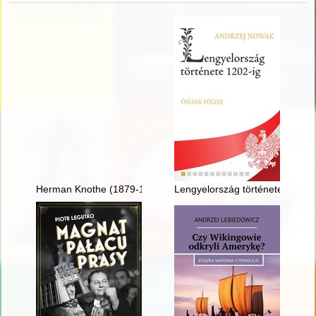
Herman Knothe (1879-1961) : twórca historii polskiego łowiec
Lengyelország története 1202-ig