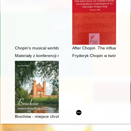
Chopin's musical worlds the 1840's
After Chopin. The influence of 
Materiały z konferencji naukowej "Twórczość naukowa i muzyc
Fryderyk Chopin w twórczości J
Brochów - miejsce chrztu Fryderyka Chopina