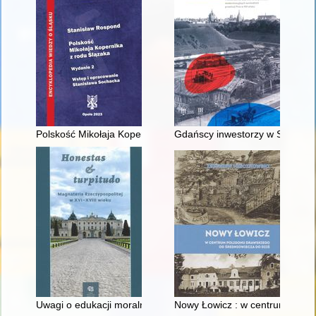
Polskość Mikołaja Kopernika z rodu Ślązaka
Gdańscy inwestorzy w Sopocie :
Uwagi o edukacji moralnej synów szlacheckich w XVI-wiecznej 
Nowy Łowicz : w centrum polig