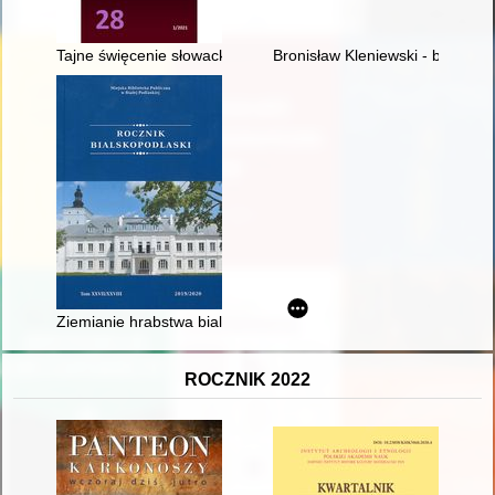
Tajne święcenie słowackich i czeskich księży w Polsce (1958-1
Bronisław Kleniewski - bielski s
Ziemianie hrabstwa bialskiego, czyli tzw. "szlachta pokonna"
ROCZNIK 2022