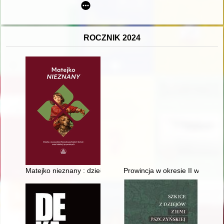
ROCZNIK 2024
Matejko nieznany : dzieła z Lwowskiej Narodowej Galerii Sztuki
Prowincja w okresie II wojny św