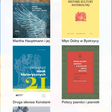
Martha Hauptmann i jej wspomnienia "Drogi mojego życia"
Młyn Dolny w Bystrzycy na Pogó
Droga ideowa Konstantego Łubieńskiego (1910-1977) : zarys 
Polscy pianiści i pianistki w 