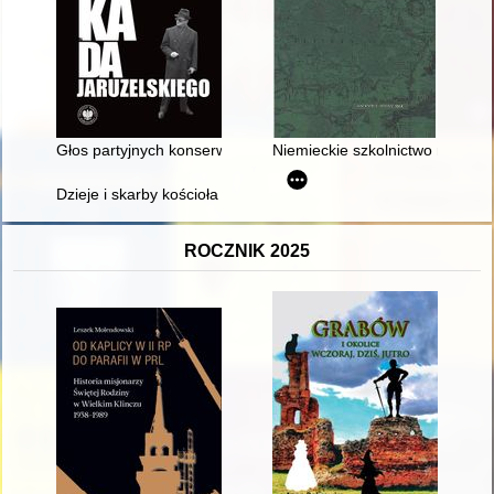
Głos partyjnych konserwatystów : Władysław Machejek i środowis
Niemieckie szkolnictwo mniejs
Dzieje i skarby kościoła św. Jakuba w Toruniu - recenzja]
ROCZNIK 2025