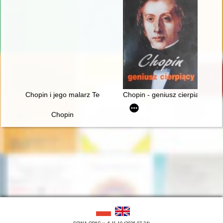
Chopin i jego malarz Teofil Kwiatkowski (1809-1891). Malarstw
Chopin - geniusz cierpiący
Chopin