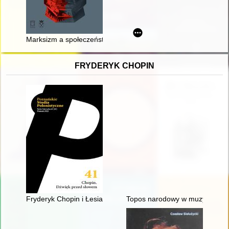
Marksizm a społeczeństwo przyszłości : wybór pism
FRYDERYK CHOPIN
Fryderyk Chopin i Łesia Ukrainka : per me
Topos narodowy w muzyce polski