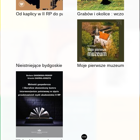
Od kaplicy w II RP do parafii w PRL : historia misjonarzy Świę
Grabów i okolice : wczoraj, dziś,
Nieistniejące bydgoskie pomniki i tablice pamiątkowe
Moje pierwsze muzeum