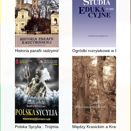
Historia parafii radzymińskiej
Ogródki rozrywkowe w Poznaniu
Polska Sycylia : Trójmiasto w szponach mafii i służb
Między Krasickim a Krasickim