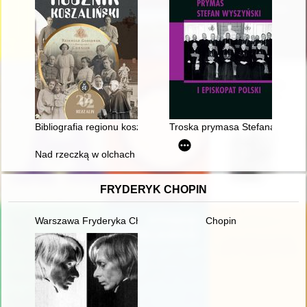
Bibliografia regionu koszalińskiego w wyborze : (1 stycznia 20
Troska prymasa Stefana Wyszy
Nad rzeczką w olchach ukryta..." : dokumentalno-sentymentaln
FRYDERYK CHOPIN
Warszawa Fryderyka Chopina
Chopin