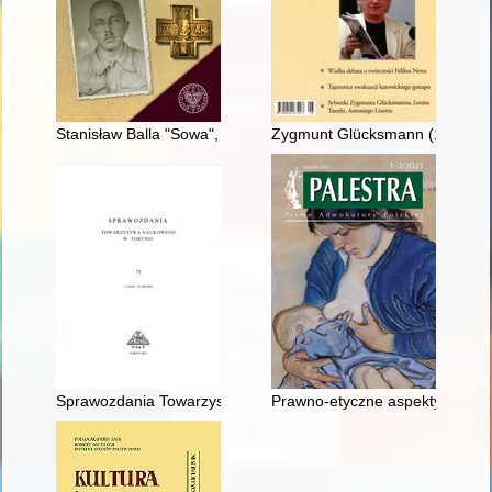
Stanisław Balla "Sowa", "Onkel", "Stary", "Sokół Leśny"
Zygmunt Glücksmann (1884-1942)
Sprawozdania Towarzystwa Naukowego w Toruniu. Nr 73: 1 I 2
Prawno-etyczne aspekty wykon