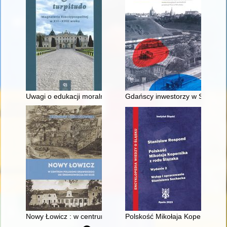
Uwagi o edukacji moralnej synów szlacheckich w XVI-wiecznej 
Gdańscy inwestorzy w Sopocie :
Nowy Łowicz : w centrum poligonu drawskiego od średniowiecz
Polskość Mikołaja Kopernika z 