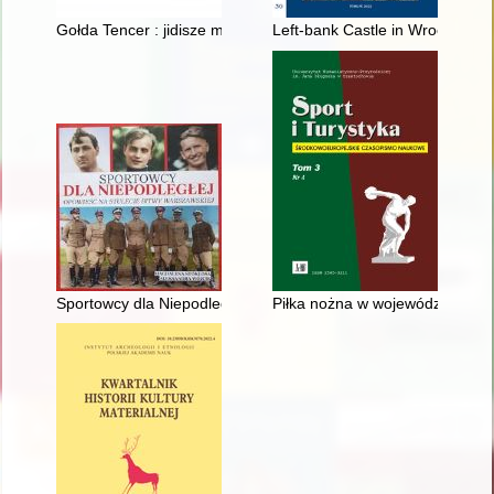
Gołda Tencer : jidisze mame
Left-bank Castle in Wrocław. P. 
Sportowcy dla Niepodległej : opowieść na stulecie Bitwy Warsz
Piłka nożna w województwie łód