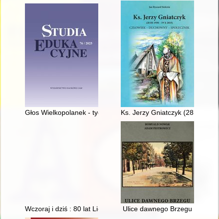
Głos Wielkopolanek - tygodnik społeczno-narodowy dla kobiet 
Ks. Jerzy Gniatczyk (28 III 195
Wczoraj i dziś : 80 lat Liceum Ogólnokształcącego w Lubrańc
Ulice dawnego Brzegu