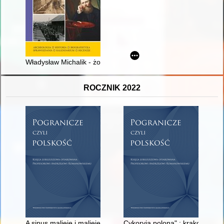
Władysław Michalik - żołnierz i inżynier
ROCZNIK 2022
A sinus malieje i malieje..." : Pani Jadwiga z Czartoryskich T
Cykoryja polona" : krakowski p