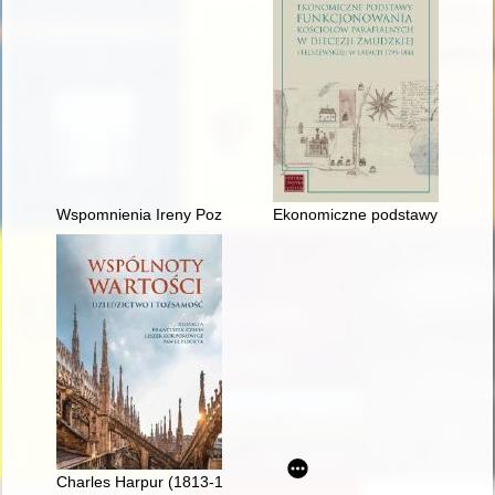
Wspomnienia Ireny Poznańskiej z II wojny światowej
Ekonomiczne podstawy funkcjono
Charles Harpur (1813-1868) : prorok australijskiej niepodległoś