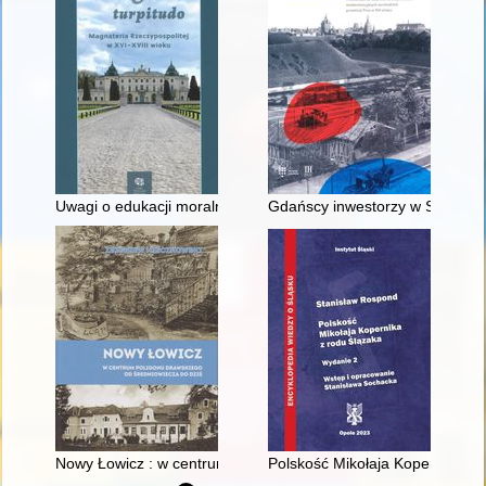
Uwagi o edukacji moralnej synów szlacheckich w XVI-wiecznej 
Gdańscy inwestorzy w Sopocie :
Nowy Łowicz : w centrum poligonu drawskiego od średniowiecz
Polskość Mikołaja Kopernika z 