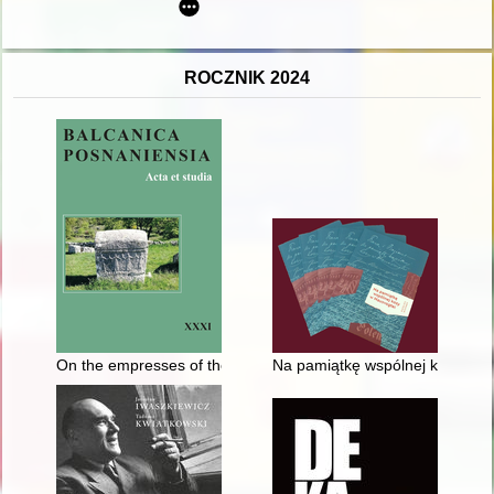
ROCZNIK 2024
On the empresses of the latin empire (1204-1261). Cz. (5),
Na pamiątkę wspólnej kozy w H