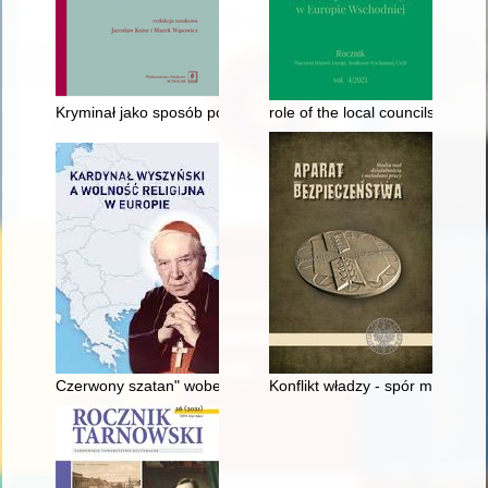
Kryminał jako sposób pokazywania rzeczywistości prawnokarn
role of the local councils in th
Czerwony szatan" wobec polskiego Kościoła : prymas Polski S
Konflikt władzy - spór między