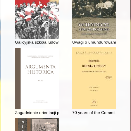
Galicyjska szkoła ludowa i szkoła powszechna II Rzeczypospolit
Uwagi o umundurowaniu straży
Zagadnienie orientacji politycznej Romana Dmowskiego w lata
70 years of the Committee of Or