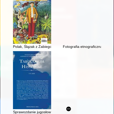
Polak, Ślązak z Żabiego kraju : o kulturowej tożsamości Stan
Fotografia etnograficzna dokum
Sprawozdanie jugosłowiańskiego ambasadora w PRL Arso Milatov