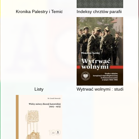
Kronika Palestry i Temidy w Poznaniu : mecze przyjaźni adwoka
Indeksy chrztów parafii Kębło
Listy
Wytrwać wolnymi : studia z dzi