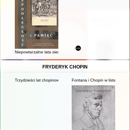
Niepowtarzalne lata siedemdziesiąte
FRYDERYK CHOPIN
Trzydzieści lat chopinowskich festiwali w Antoninie
Fontana i Chopin w listach