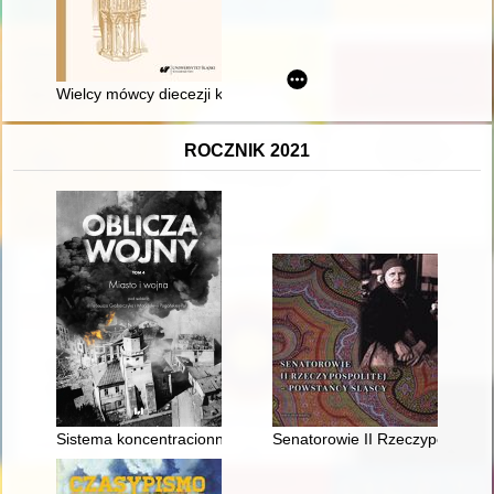
Wielcy mówcy diecezji katowickiej (1925-1975)
ROCZNIK 2021
Sistema koncentracionnyh lagerej v gorodah Smolenskoj guber
Senatorowie II Rzeczypospolite