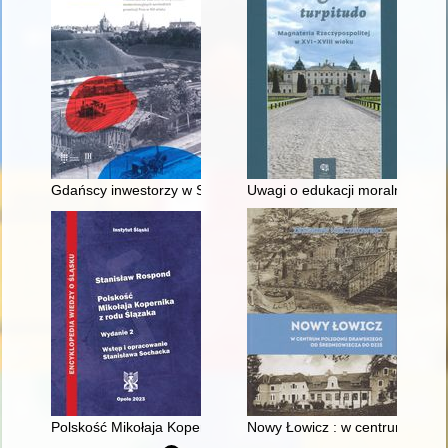
Gdańscy inwestorzy w Sopocie : prestiż finansowy i towarzyski
Uwagi o edukacji moralnej synó
Polskość Mikołaja Kopernika z rodu Ślązaka
Nowy Łowicz : w centrum polig