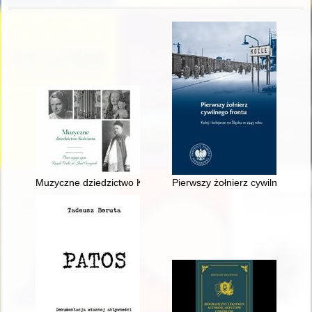
Muzyczne dziedzictwo Kościana : pieśń mojego życia : ksiądz p
Pierwszy żołnierz cywilnego fron