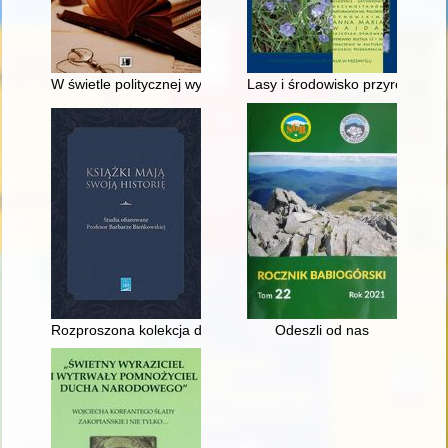
W świetle politycznej wyobraźni : obraz rzeczywistości zastan
Lasy i środowisko przyrodnicze
Rozproszona kolekcja druków Zygmunta Czarneckiego w Rusku
Odeszli od nas