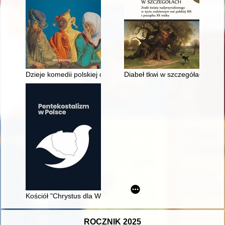
Dzieje komedii polskiej od XVI wieku do końca PRL-u. T. 1
Diabeł tkwi w szczegółach : zna
Kościół "Chrystus dla Wszystkich" w Rzeczypospolitej Polskiej
ROCZNIK 2025