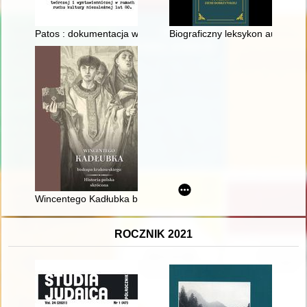
Patos : dokumentacja własnej aktywności twórczej i wystawienn
Biograficzny leksykon autorów, 
Wincentego Kadłubka biskupa krakowskiego Historia polska s
ROCZNIK 2021