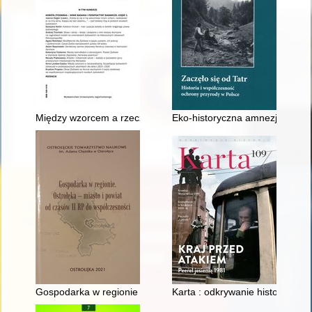
Między wzorcem a rzeczywistością : socjalizacja żydowskich 
Eko-historyczna amnezja przyc
Gospodarka w regionie : Ostrołęka - miasto i powiat od czasó
Karta : odkrywanie historii. Nr 