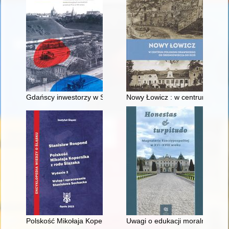
Gdańscy inwestorzy w Sopocie : prestiż finansowy i towarzyski
Nowy Łowicz : w centrum polig
Polskość Mikołaja Kopernika z rodu Ślązaka
Uwagi o edukacji moralnej synó