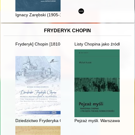
Ignacy Zarębski (1905-1974) jako organizator zespołu badaw
FRYDERYK CHOPIN
Fryderyk] Chopin [1810-1849]
Listy Chopina jako źródło info
Dziedzictwo Fryderyka Chopina. Kolekcja Boutroux-Ferra w Va
Pejzaż myśli. Warszawa Chopina