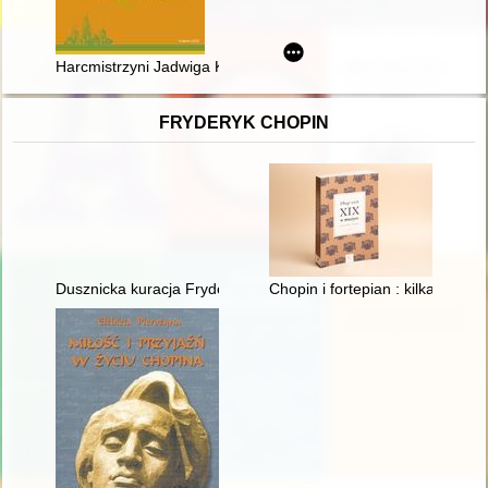
Harcmistrzyni Jadwiga Kuligowska-Jarecka – niezapomniana p
FRYDERYK CHOPIN
Dusznicka kuracja Fryderyka Chopina w świetle zachowanych 
Chopin i fortepian : kilka uwag 