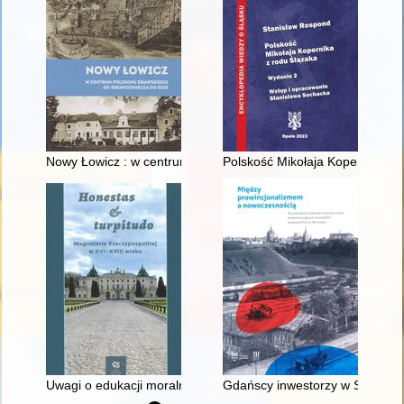
Nowy Łowicz : w centrum poligonu drawskiego od średniowiecz
Polskość Mikołaja Kopernika z 
Uwagi o edukacji moralnej synów szlacheckich w XVI-wiecznej 
Gdańscy inwestorzy w Sopocie :