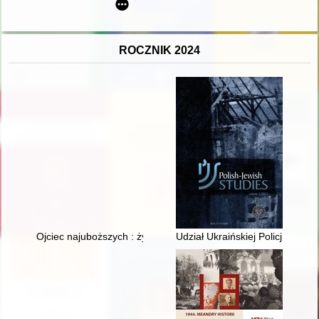
ROCZNIK 2024
Ojciec najuboższych : życie i działalność księdza biskupa Józ
Udział Ukraińskiej Policji Pomo