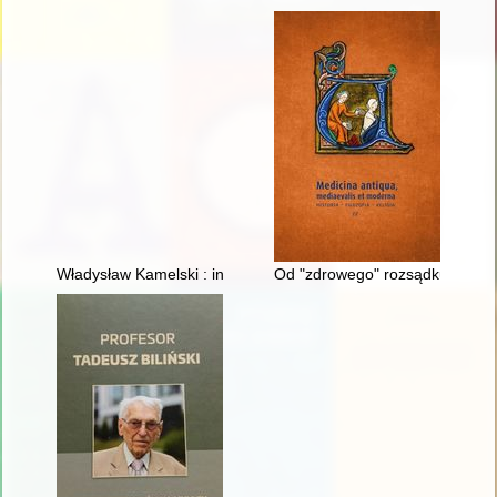
Władysław Kamelski : inżynier, farmaceuta, społecznik, komend
Od "zdrowego" rozsądku do wied