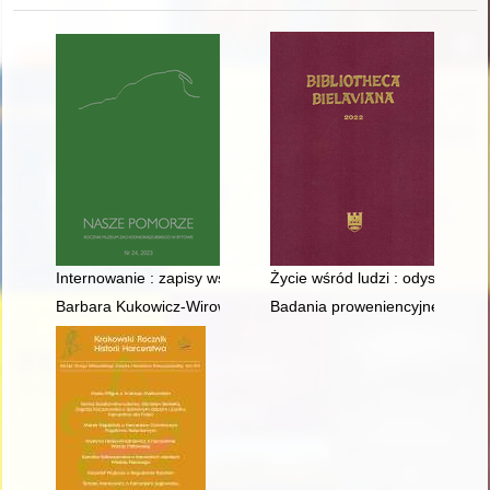
Internowanie : zapisy wspomnieniowe i literackie
Życie wśród ludzi : odyseja Ann
Barbara Kukowicz-Wirowska (1950-2021) : toruńska przewodn
Badania proweniencyjne : losy 