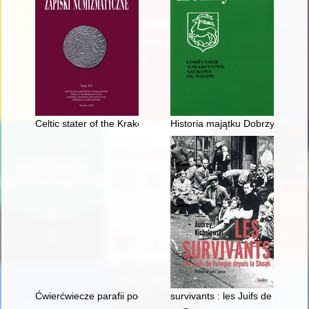
Celtic stater of the Krakow type from the Opatów Area (Opató
Historia majątku Dobrzyjałowo
Ćwierćwiecze parafii pod wezwaniem Matki Bożej Fatimskiej 
survivants : les Juifs de Polog