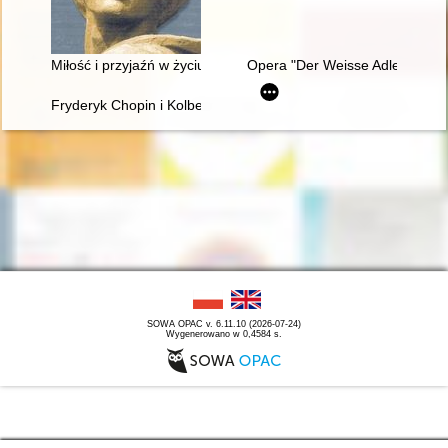
Miłość i przyjaźń w życiu Chopina
Opera "Der Weisse Adler" Raou
Fryderyk Chopin i Kolbergowie. Wspomnienia i inspiracje
SOWA OPAC v. 6.11.10 (2026-07-24)
Wygenerowano w 0,4584 s.