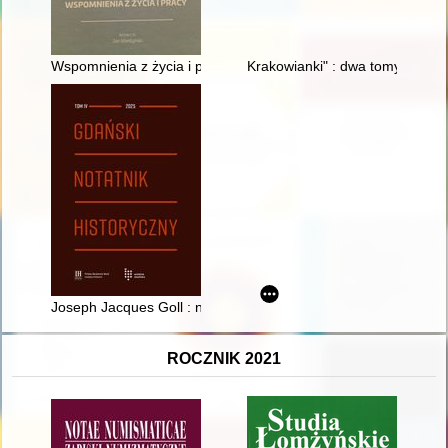
Wspomnienia z życia i pracy
Krakowianki" : dwa tomy "zadumie
Joseph Jacques Goll : nieznany dowódca inżynierów napoleoń
ROCZNIK 2021