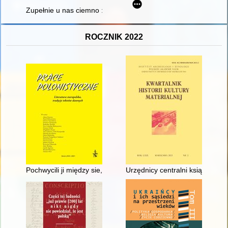
Zupełnie u nas ciemno : moje przejścia w drugiej wojnie świat
ROCZNIK 2022
Pochwycili ji między sie, jako wilcy owieczkę" : Żydzi w pó
Urzędnicy centralni książąt szc