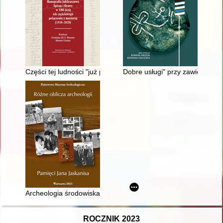
Części tej ludności "już prawie (200) lat nikt nigdy nie powie
Dobre usługi" przy zawieraniu p
Archeologia środowiska kultury bogaczewskiej i sudowskiej : 
ROCZNIK 2023