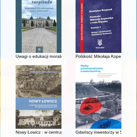
Uwagi o edukacji moralnej synów szlacheckich w XVI-wiecznej 
Polskość Mikołaja Kopernika z 
Nowy Łowicz : w centrum poligonu drawskiego od średniowiecz
Gdańscy inwestorzy w Sopocie :