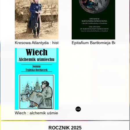
Kresowa Atlantyda : historia i mitologia miast kresowych. T. 20,
Epitafium Bartłomieja Boreschow
Wiech : alchemik uśmiechu
ROCZNIK 2025