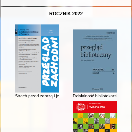
ROCZNIK 2022
Strach przed zarazą i jego religijno-kulturowe implikacje w dzi
Działalność bibliotekarska służ