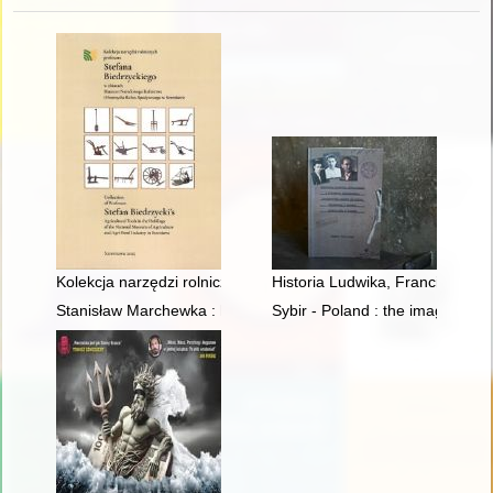
Kolekcja narzędzi rolniczych profesora Stefana Biedrzyckiego 
Historia Ludwika, Franciszka i
Stanisław Marchewka : historia zapisana w aktach IPN i pamię
Sybir - Poland : the image of w