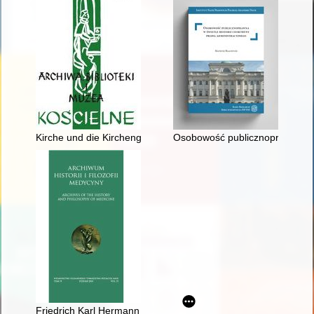
Kirche und die Kirchengemeinde in Heiligenthal (Świątki) anha
Osobowość publicznoprawna w św
Friedrich Karl Hermann Entress (1914-1947) : sylwetka jednego