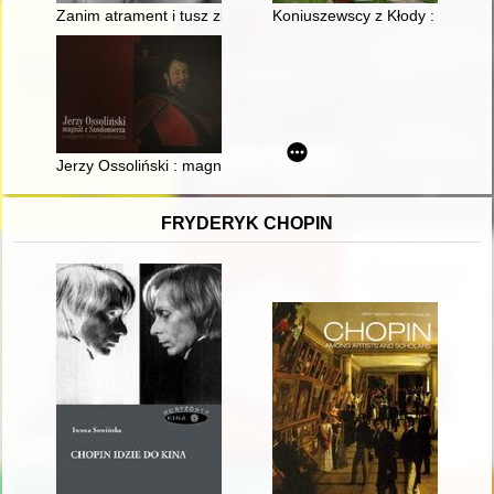
Zanim atrament i tusz zbieleją : Westfalaków biogramy ocalon
Koniuszewscy z Kłody : z marty
Jerzy Ossoliński : magnat z Sandomierza = a magnate from S
FRYDERYK CHOPIN