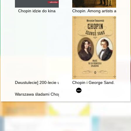
Chopin idzie do kina
Chopin. Among artists and scho
Dwustulecie] 200-lecie urodzin Fryderyka Chopina
Chopin i George Sand. Miłość n
Warszawa śladami Chopina. Spacerownik