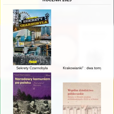
Sekrety Czarnobyla
Krakowianki" : dwa tomy "zadumie