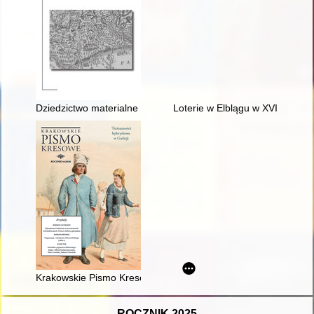
Dziedzictwo materialne i niematerialne ludności mazurskiej 
Loterie w Elblągu w XVIII wieku
Krakowskie Pismo Kresowe. R. 16 (2024),
ROCZNIK 2025