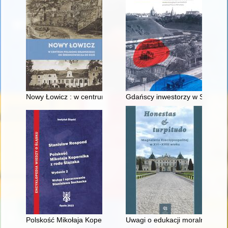
Nowy Łowicz : w centrum poligonu drawskiego od średniowiecz
Gdańscy inwestorzy w Sopocie :
Polskość Mikołaja Kopernika z rodu Ślązaka
Uwagi o edukacji moralnej synó