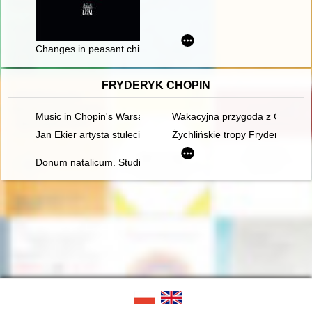
Changes in peasant children's reading practices and living cond
FRYDERYK CHOPIN
Music in Chopin's Warsaw
Wakacyjna przygoda z Chopine
Jan Ekier artysta stulecia - w darze Chopinowi. Księga dedykow
Żychlińskie tropy Fryderyka [Ch
Donum natalicum. Studia Thaddaeo Przybylski octogenario de