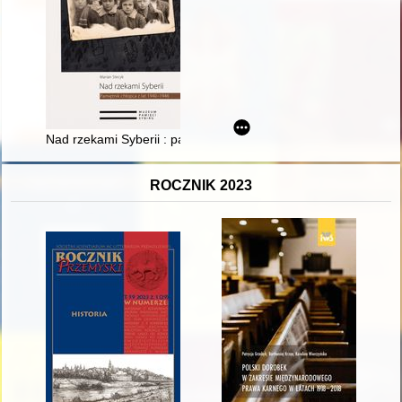
Nad rzekami Syberii : pamiętnik chłopca z lat 1940-1946 : Kras
ROCZNIK 2023