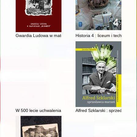
Gwardia Ludowa w materiałach "Korwety"
Historia 4 : liceum i technikum
W 500 lecie uchwalenia konstytucji o apelacji w sądach prawa 
Alfred Szklarski : sprzedawca 