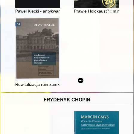
Paweł Klecki - antykwariusz dawnych manifestów : formacja est
Prawie Holokaust? : minimum of
Rewitalizacja ruin zamku w Tworkowie (gm. Krzyżanowice, pow.
FRYDERYK CHOPIN