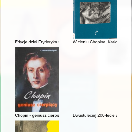
Edycje dzieł Fryderyka Chopina w warszawskiej oficynie Gebet
W cieniu Chopina, Karłowicza i
Chopin - geniusz cierpiący
Dwustulecie] 200-lecie urodzin