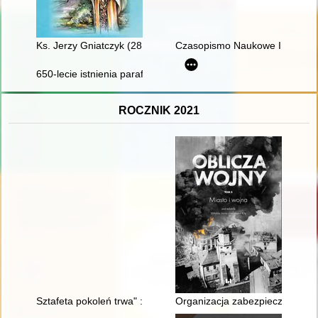
Ks. Jerzy Gniatczyk (28 III 1950 - 19 X 2015) : człowiek - duc
Czasopismo Naukowe Instytutu 
650-lecie istnienia parafii : Płonka Kościelna
ROCZNIK 2021
Sztafeta pokoleń trwa" : 100-lat istnienia "Czerwoniaka" : LO
Organizacja zabezpieczenia tyło