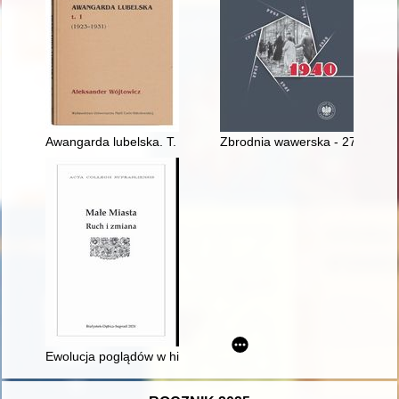
Awangarda lubelska. T. 1,
Zbrodnia wawerska - 27 grudni
Ewolucja poglądów w historiografii na temat działalności pol