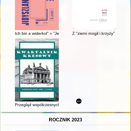
Ich bin a widerkol" = "Jestem echem"
Z "ziemi mogił i krzyży" : okol
Przegląd współczesnych ukraińskich rozpraw naukowych, doty
ROCZNIK 2023