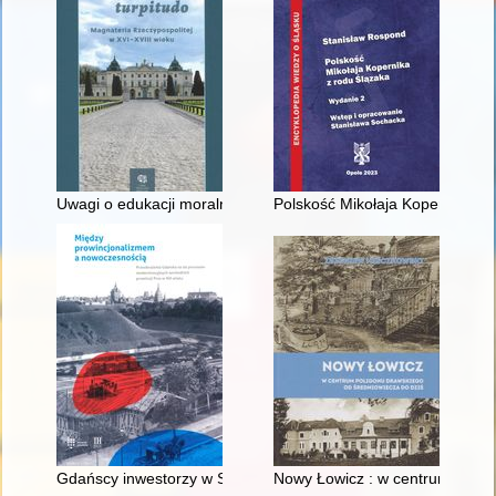
Uwagi o edukacji moralnej synów szlacheckich w XVI-wiecznej 
Polskość Mikołaja Kopernika z 
Gdańscy inwestorzy w Sopocie : prestiż finansowy i towarzyski
Nowy Łowicz : w centrum polig