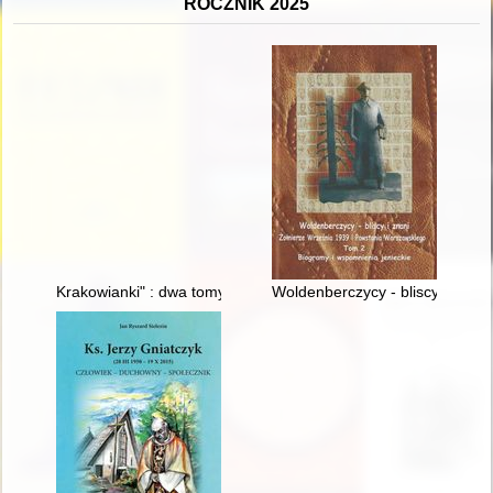
ROCZNIK 2025
Krakowianki" : dwa tomy "zadumienia", ale i radości : refleksje 
Woldenberczycy - bliscy i znani