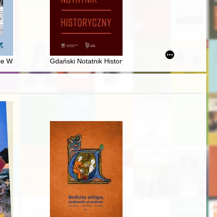
twie i w Polsce
aniszadowego
e Wielkiej Ucieczki
Gdański Notatnik Historyczny. T. 2 (2023)