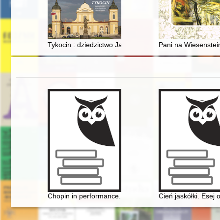
Tykocin : dziedzictwo Jana Klemensa Branickiego
Pani na Wiesenste
Chopin in performance. History, theory, practice
Cień jaskółki. Esej