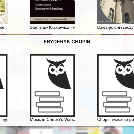
inie : Margarete Hauptmann 1875-1957
Stanisław Krakiewicz - wieloletni zwierzchnik Zjedno
Dziesięć dni rzecz
FRYDERYK CHOPIN
 o myślach Chopina
Music in Chopin's Warsaw
Chopin wiecznie p