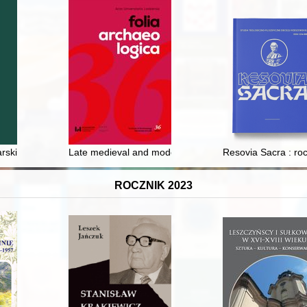
Wojny i po niej
rski debiut "Dziadów" Adama Mickiewicza 1937-1938
Late medieval and modern ceramics from the castle in 
Resovia Sacra : roc
ROCZNIK 2023