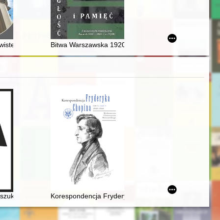
czonego Kościoła Ewangelicznego
ywistego panowania : król Stanisław Leszczyński w Warszawie we wrze
Bitwa Warszawska 1920 w zbiorach Biblioteki Naukow
oszukiwany. Historia Międzynarodowego Konkursu Pianistycznego im. 
Korespondencja Fryderyka Chopina. T. 3 cz. 3,