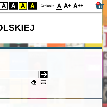
0
D
BW
YB
BY
F0
F1
F2
Czcionka:
OLSKIEJ