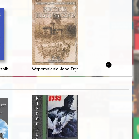
Przezmark in the light of the results of gas chromatography coupled 
znik filozoficzno-teologiczny Diecezji Rzeszowskiej. R. 29 (2022)
Wspomnienia Jana Dębskiego jako źródło poznania dziej