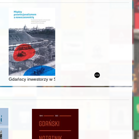
acheckich w XVI-wiecznej Rzeczypospolitej
Gdańscy inwestorzy w Sopocie : prestiż finansowy i towarzyski lo