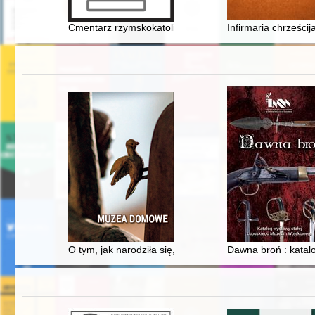
Cmentarz rzymskokatolickiej parafii św. Jana Chrzcicie
Infirmaria chrześcij
O tym, jak narodziła się, rozwijała i rozwija idea muz
Dawna broń : kata