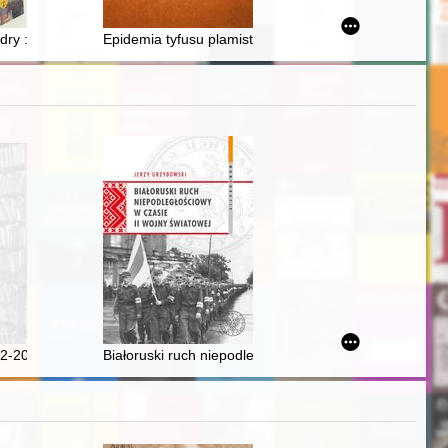
ry : filary cywilizacji chrześcijańskiej na Pomorzu
Epidemia tyfusu plamistego w więzieniu kieleckim w l
go z lat 1900-1919. Cz. 1
2-2013) - dyrektor Pedagogicznej Biblioteki Wojewódzkiej w Opolu w l
Białoruski ruch niepodległościowy w czasie II wojny św