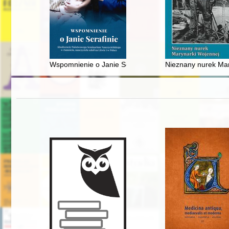
Wspomnienie o Janie Serafinie : absolwencie Państwow
Nieznany nurek Mar