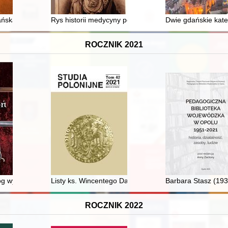
la w Radomiu jako miejsce kultu chrześcijańskiego
ańska" Mikołaja z Mościsk (1624) : dyskurs medyczny i religijny
Rys historii medycyny powszechnej. Cz. 1,
Dwie gdańskie kated
ROCZNIK 2021
eów domowych
log wystawy stałej Lubuskiego Muzeum Wojskowego
Listy ks. Wincentego Danka do abp. Józefa Bilczewskie
Barbara Stasz (193
ROCZNIK 2022