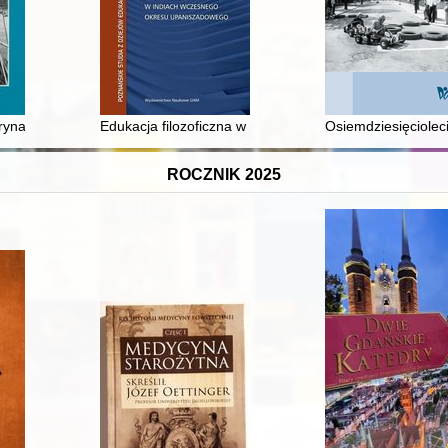
ego Seminarium Nauczycielskiego w Zamościu, nauczycielu szkół na Li
ynarki Wojennej
Edukacja filozoficzna w Indiach wczesnego okresu up
Osiemdziesięcioleci
ROCZNIK 2025