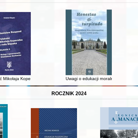
 średniowiecza do dziś
ć Mikołaja Kopernika z rodu Ślązaka
Uwagi o edukacji moralnej synów szl
ROCZNIK 2024