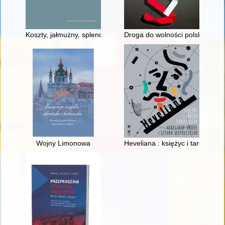
Koszty, jałmużny, splendor urodzenia : toposy i argumenty p
Droga do wolności polskiego no
Wojny Limonowa
Heveliana : księżyc i tarcza S