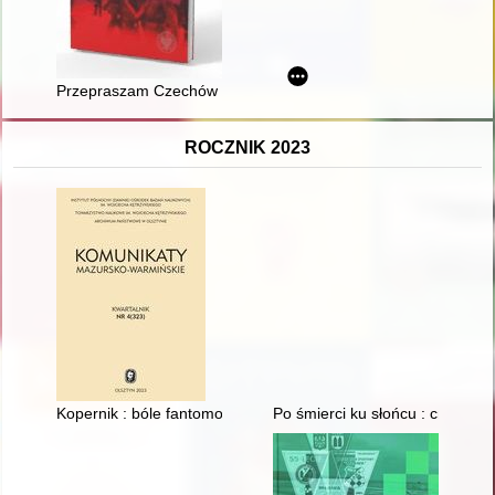
Przepraszam Czechów i Słowaków : (65 dni operacji "Dunaj") : r
ROCZNIK 2023
Kopernik : bóle fantomowe pomnika = Copernicus: the phant
Po śmierci ku słońcu : cmentarz