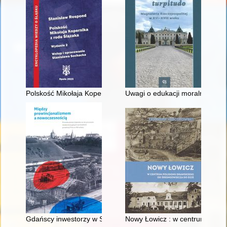
Polskość Mikołaja Kopernika z rodu Ślązaka
Uwagi o edukacji moralnej synó
Gdańscy inwestorzy w Sopocie : prestiż finansowy i towarzyski
Nowy Łowicz : w centrum polig