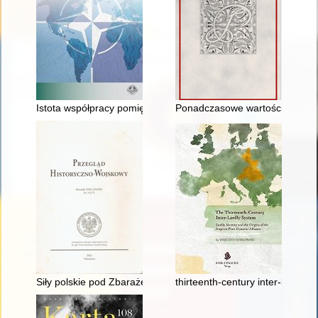
Istota współpracy pomiędzy Unią Europejską i Sojuszem Półno
Ponadczasowe wartości "muzeu
Siły polskie pod Zbarażem 10 lipca 1649 roku
thirteenth-century inter-lordly s