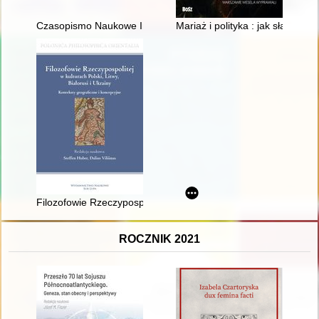
Czasopismo Naukowe Instytutu Studiów Kobiecych. 2025, [nr] 
Mariaż i polityka : jak sławni 
Filozofowie Rzeczypospolitej w kulturach Polski, Litwy, Białorus
ROCZNIK 2021