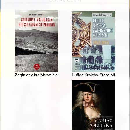
Zaginiony krajobraz bieszczadzkich połonin
Hufiec Kraków-Stare Miasto w 