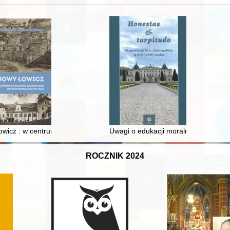
wicz : w centrum poligonu drawskiego od średniowiecza do dziś
Uwagi o edukacji moralnej synów szl
ROCZNIK 2024