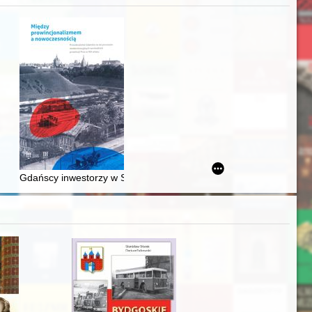
acheckich w XVI-wiecznej Rzeczypospolitej
Gdańscy inwestorzy w Sopocie : prestiż finansowy i towarzyski lo