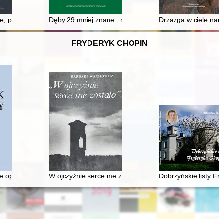
e, przestrzenie publiczne : "Jędza" Elizy Orzeszkowej
Dęby 29 mniej znane : mezolityczny inwentarz z krzemi
Drzazga w ciele na
FRYDERYK CHOPIN
e opery, czyli dlaczego Fryderyk Chopin nie został twórcą opery narod
W ojczyźnie serce me zostało". Szlakiem Mickiewicza
Dobrzyńskie listy 