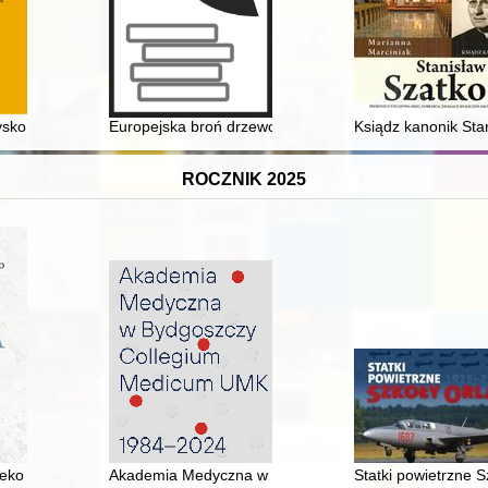
sko kultury wielbarskiej na wschodnim obrzeżu delty Wisły (badania 2
Europejska broń drzewcowa na przykładzie zbiorów Muz
Ksiądz kanonik Stan
ROCZNIK 2025
aleko : refleksje wokół "Sąsiadów" Grossa
Akademia Medyczna w Bydgoszczy Collegium Medicu
Statki powietrzne 