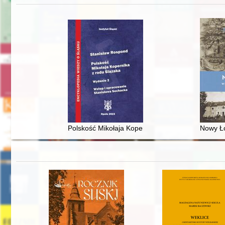
Polskość Mikołaja Kopernika z rodu Ślązaka
Nowy Ło