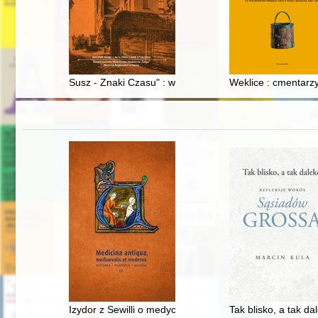
Susz - Znaki Czasu" : wspomnienia Ireny Zdrojewskiej
Weklice : cmentarzy
Izydor z Sewilli o medycynie ("Etymologie", księga IV)
Tak blisko, a tak d