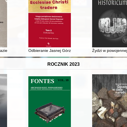
azie historycznego dziedzictwa "Solidarności"
Odbieranie Jasnej Górze i zakonowi paulinów wolności 
Żydzi w powojenne
ROCZNIK 2023