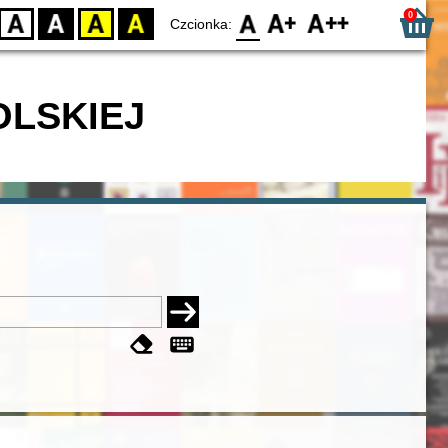
0
D
BW
YB
BY
F0
F1
F2
Czcionka:
OLSKIEJ