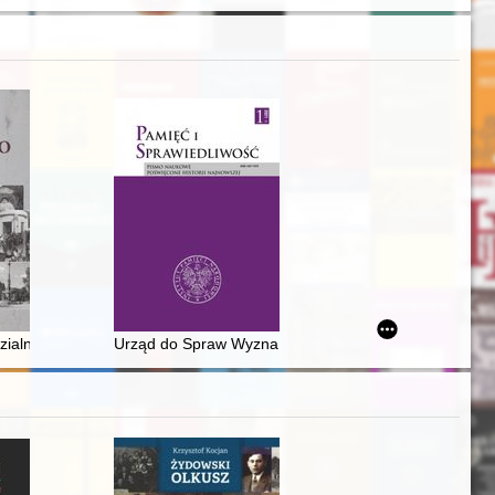
 domy posiadających" : źródło ujawniające mechanizm dzierżawy gruntó
zialne? : dziedzictwo kulturowe kieleckich Żydów
Urząd do Spraw Wyznań. Struktury - działalność - ludz