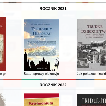
ROCZNIK 2021
VIII wieku
 granice i rubieże Wielkiego Księstwa Litewskiego
Statut sprawy elokacyjnej dla obywateli chełmińskich
Jak pokazać niewid
ROCZNIK 2022