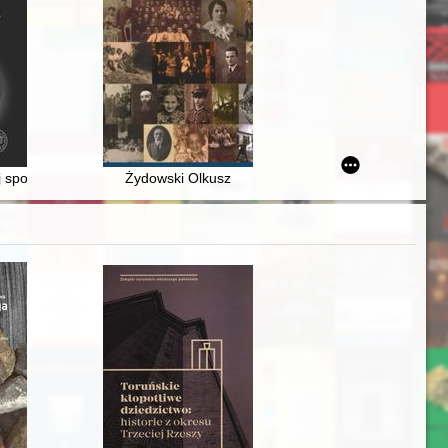
w latach oświecenia i niewoli narodowej
j społeczności Ziem Odzyskanych na przykładzie Dzierżoniowa
Żydowski Olkusz