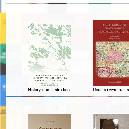
Historyczne centra logistyczne Podkarpacia od XVI do X
Realne i wyobrażone