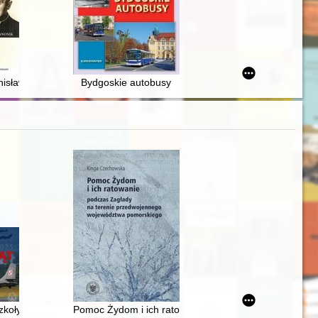
005-2018)
eum Piastów Śląskich w Brzegu = European polearms - a case study of 
isław Szatko : proboszcz Firlejowa, Męki, Dobrzeca, działacz społeczn
Bydgoskie autobusy
m UMK : 1984-2024
Szkoły Orląt 1925-2025
Pomoc Żydom i ich ratowanie podczas Zagłady na te