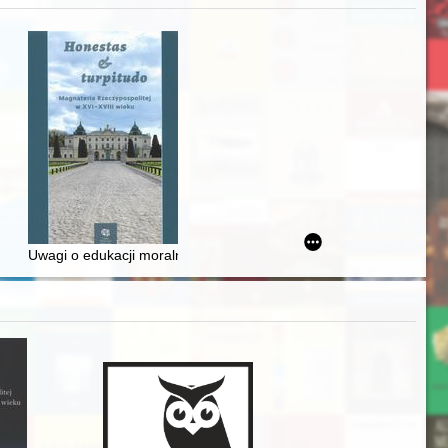
awskiego od średniowiecza do dziś
Uwagi o edukacji moralnej synów szlacheckich w XVI-wiecznej Rze