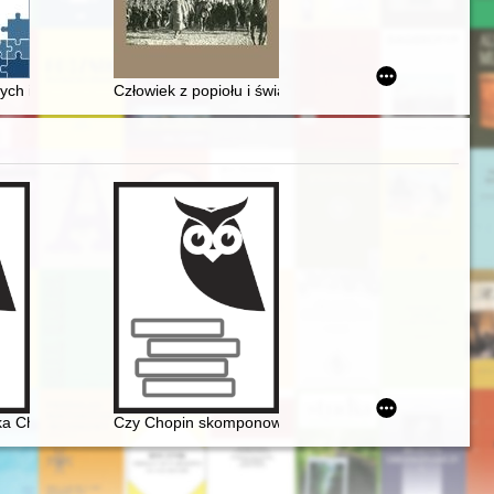
ośląskich orędowników rodzimej kultury
2021
ych instytucji wsparcia twórczości naukowej i kulturalnej na łamach rocz
Człowiek z popiołu i światła" : polskie podróże Roland
świetle korespondencji jego ulubionej uczennicy
ka Chopina
Czy Chopin skomponował etiudę rewolucyjną?