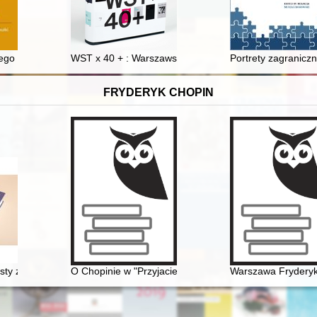
skiego dotycząca natury sztuki malarskiej
go kształcenia i wychowania w programie dziewiętnastowiecznych górn
WST x 40 + : Warszawskie Spotkania Teatralne 1965-
Portrety zagraniczn
FRYDERYK CHOPIN
a Chopina
 listy z Paryża 1839-1845 : nauczanie i otoczenie Fryderyka Chopina w 
O Chopinie w "Przyjacielu Ludu" (1836)
Warszawa Frydery