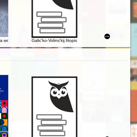
niewicami w tle
wa województwa ruskiego z 1598 r. – edycja źródła
Galicʹko-Volinsʹkij lìtopis : tekstologìâ