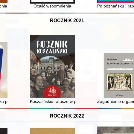
konie świętego Jana Jerozolimskiego w średniowieczu
Ocalić wspomnienia
Po poznańsku : rap
ROCZNIK 2021
ope
a powiatu leszczyńskiego w drugiej połowie lat trzydziestych XX wieku
Koszalińskie ratusze w przestrzeni miejskiej
Zagadnienie organi
ROCZNIK 2022