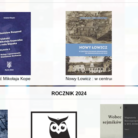
 i towarzyski lokalnego mieszczaństwa w 2. poł. XIX w
ć Mikołaja Kopernika z rodu Ślązaka
Nowy Łowicz : w centrum poligonu dr
ROCZNIK 2024