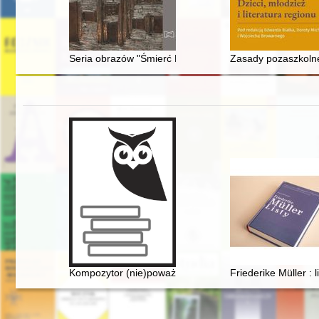
Seria obrazów "Śmierć Ellenai" jako wypowiedź Malczew
Zasady pozaszkolne
Kompozytor (nie)poważny. Poczucie humoru Fryderyk
Friederike Müller :