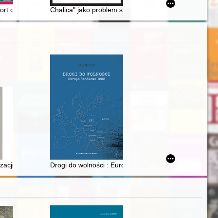
ort o niematerialnym dziedzictwie miasta
Chalica" jako problem społeczno-prawny w międzywojenn
zacji państwa i społeczeństwa polskiego w epoce piastowskiej w dor
Drogi do wolności : Europa Środkowa 1989