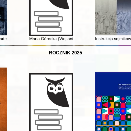
um. Bd. 6,
i administracyjny Generalnego Gubernatorstwa w latach 1939-1945
Maria Górecka (Wojtania) - Juzistka : historia ze Skier
Instrukcja sejmiko
ROCZNIK 2025