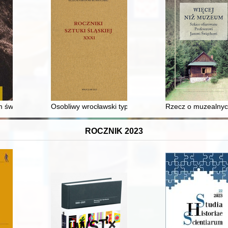
h Karola Kazimierza Kurpińskiego
 świecie. Jaka to pociągająca perspektywa!" : Zygmunt Krasiński wobe
Osobliwy wrocławski typariusz, czy też nietypowy tłok
Rzecz o muzealnyc
ROCZNIK 2023