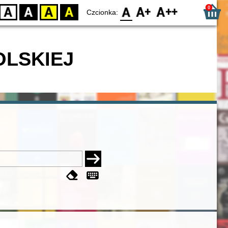
0
D
BW
YB
BY
F0
F1
F2
Czcionka:
OLSKIEJ