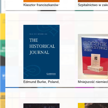
Klasztor franciszkanów w Radomsku
Szpitalnictwo w za
Edmund Burke, Poland, and the commonwealth of Eur
Mniejszość niemieck