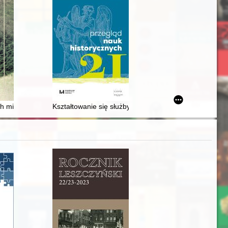
c europejskich epidemii cholery
 magistrackiego medalu?
h mistrzach
Kształtowanie się służby więziennej na Wołyniu oraz w