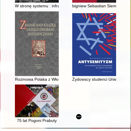
W stronę systemu : infrastruktura techniczna dziewiętnastowie
bigniew Sebastian Siemaszko (2
Rozmowa Polaka z Włochem" Łukasza Górnickiego : przyczynek 
Żydowscy studenci Uniwersytet
75 lat Pogoni Prabuty