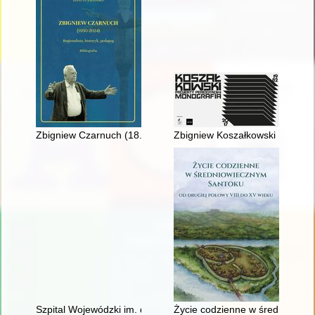
Zbigniew Czarnuch (18.03.1930 - 22.09.2024) : regionalista, his
Zbigniew Koszałkowski : projek
Szpital Wojewódzki im. dr. Ludwika Rydygiera w Suwałkach 2
Życie codzienne w średniowiecz