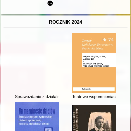
ROCZNIK 2024
Sprawozdanie z działalności Towarzystwa Miłośników Torunia za
Teatr we wspomnieniach absolw