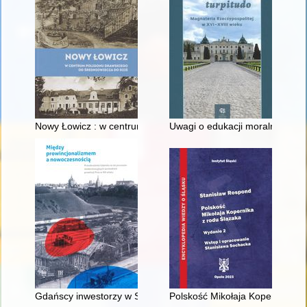
Nowy Łowicz : w centrum poligonu drawskiego od średniowiecz
Uwagi o edukacji moralnej synó
Gdańscy inwestorzy w Sopocie : prestiż finansowy i towarzyski
Polskość Mikołaja Kopernika z 