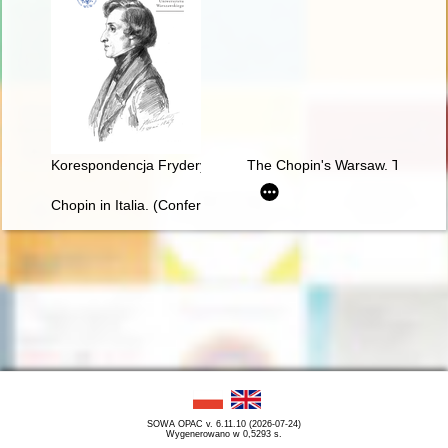
Korespondencja Fryderyka Chopina. T. 3 cz. 3,
The Chopin's Warsaw. The Chop
Chopin in Italia. (Conferenze tenute nella Bibliotheca e Centr
SOWA OPAC v. 6.11.10 (2026-07-24)
Wygenerowano w 0,5293 s.