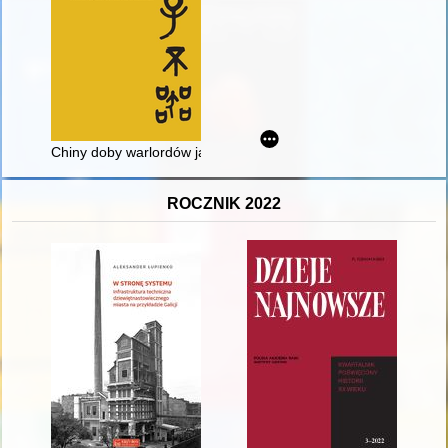
Chiny doby warlordów jako archetyp współczesnych "państw u
ROCZNIK 2022