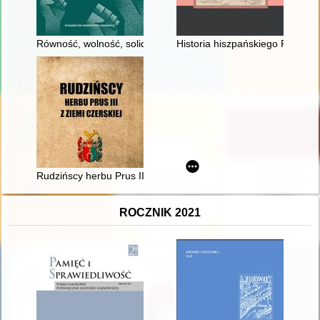
Równość, wolność, solidarność : myśl polityczna Komitetu Ob
Historia hiszpańskiego Pacyfiku.
Rudzińscy herbu Prus III z ziemi ciechanowskiej w archiwaliach
ROCZNIK 2021