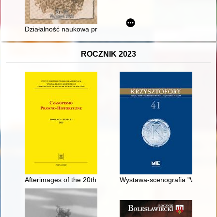
Działalność naukowa pracowników Muzeum w 2022 r
ROCZNIK 2023
Afterimages of the 20th century's first half : Polish lawyers con
Wystawa-scenografia "Wrocław