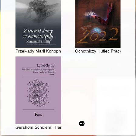
Przekłady Marii Konopnickiej z języka włoskiego w recenzjach 
Ochotniczy Hufiec Pracy w Bol
Gershom Scholem i Hannah Arendt : listy o Holokauście i Złu