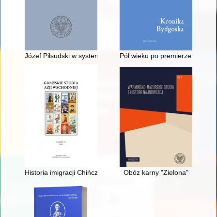
Józef Piłsudski w systemie polskiej demokracji 1922 r
Pół wieku po premierze : książk
Historia imigracji Chińczyków do Stanów Zjednoczonych : trzeci
Obóz karny "Zielona"