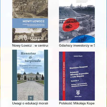
Nowy Łowicz : w centrum poligonu drawskiego od średniowiecz
Gdańscy inwestorzy w Sopocie :
Uwagi o edukacji moralnej synów szlacheckich w XVI-wiecznej 
Polskość Mikołaja Kopernika z 