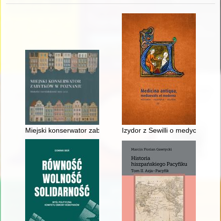
Miejski konserwator zabytków w Poznaniu : historia i teraźnie
Izydor z Sewilli o medycynie ("E