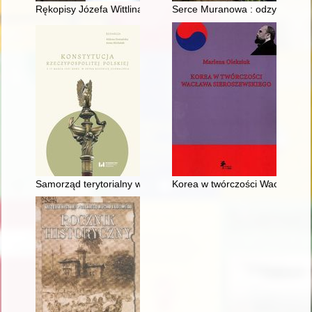
Rękopisy Józefa Wittlina : rekonesans badawczy, ostatni tekst 
Serce Muranowa : odzyskane dzi
Samorząd terytorialny w II i III Rzeczypospolitej : tradycja, kon
Korea w twórczości Wacława S