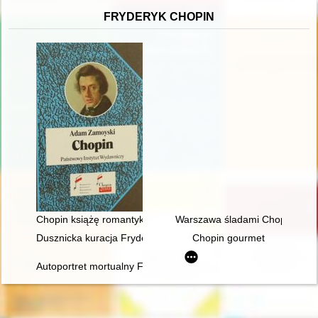
FRYDERYK CHOPIN
Chopin książę romantyków
Warszawa śladami Chopina. Sp
Dusznicka kuracja Fryderyka Chopina w świetle zachowanych 
Chopin gourmet
Autoportret mortualny Fryderyka Chopina. Próba analizy stylis