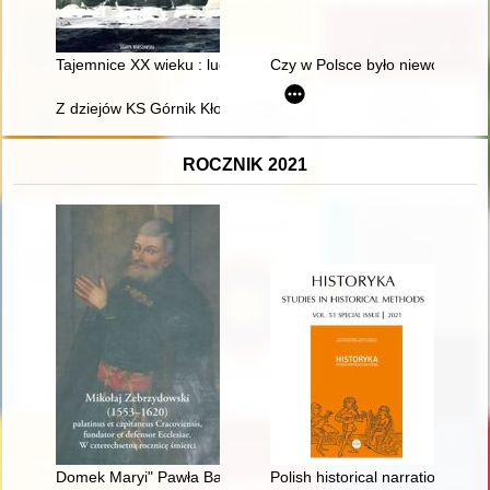
Tajemnice XX wieku : ludzie, sensacje, wydarzenia : historie 
Czy w Polsce było niewolnictw
Z dziejów KS Górnik Kłodawa
ROCZNIK 2021
Domek Maryi" Pawła Baudartha i ołtarz Matki Boskiej Anielskiej
Polish historical narration and na