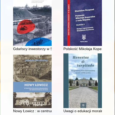
Gdańscy inwestorzy w Sopocie : prestiż finansowy i towarzyski
Polskość Mikołaja Kopernika z 
Nowy Łowicz : w centrum poligonu drawskiego od średniowiecz
Uwagi o edukacji moralnej synó