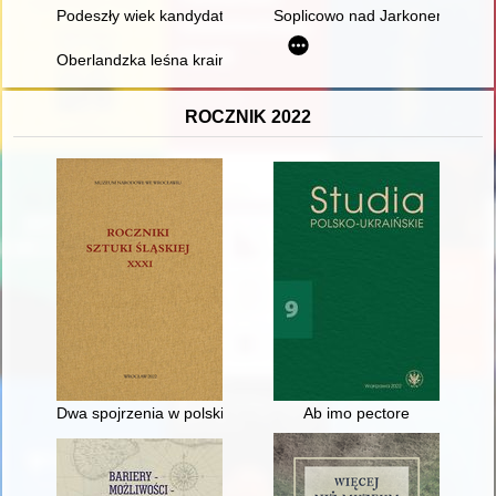
Podeszły wiek kandydatów przy nominacjach biskupów diecez
Soplicowo nad Jarkonem : próba
Oberlandzka leśna kraina
ROCZNIK 2022
Dwa spojrzenia w polskiej fotografii PRL-u : twórczość Stefana 
Ab imo pectore