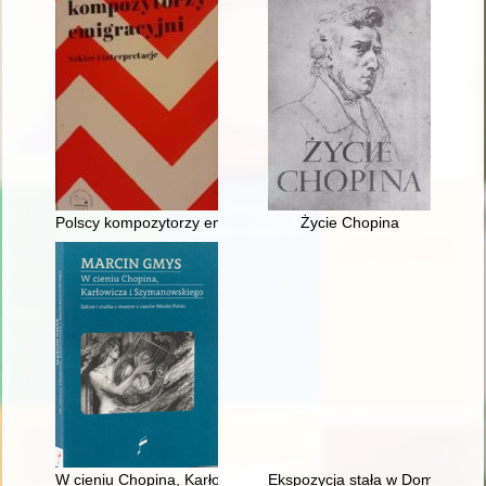
Polscy kompozytorzy emigracyjni. Szkice i interpretacje
Życie Chopina
W cieniu Chopina, Karłowicza i Szymanowskiego : szkice i stu
Ekspozycja stała w Domu Urodz