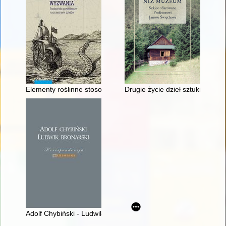
Elementy roślinne stosowane w europejskiej i polskiej symboli
Drugie życie dzieł sztuki" w i
Adolf Chybiński - Ludwik Bronarski : korespondencja 1922-1952