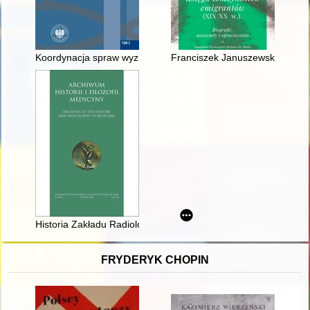
Koordynacja spraw wyznaniowych w latach 1957-1975 na przy
Franciszek Januszewski - łomż
Historia Zakładu Radiologii Pediatrycznej Warszawskiego Uniwe
FRYDERYK CHOPIN