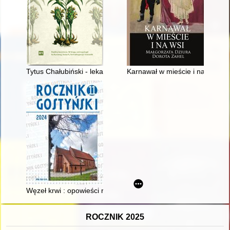
Tytus Chałubiński - lekarz i botanik, badacz flory tatrzańskiej
Karnawał w mieście i na wsi
Węzeł krwi : opowieści rodzinne
ROCZNIK 2025