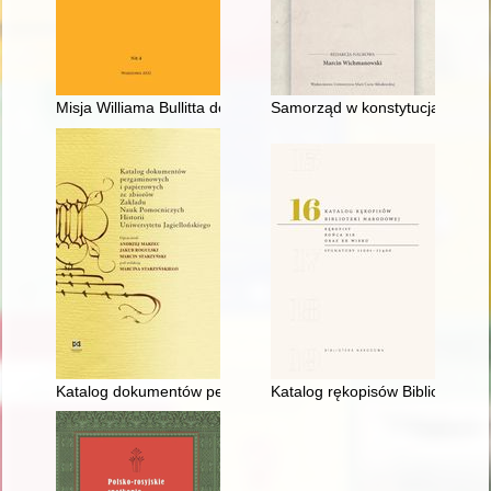
Misja Williama Bullitta do Rosji (luty-marzec 1919) : błąd cz
Samorząd w konstytucjach i pro
Katalog dokumentów pergaminowych i papierowych ze zbiorów 
Katalog rękopisów Biblioteki Na