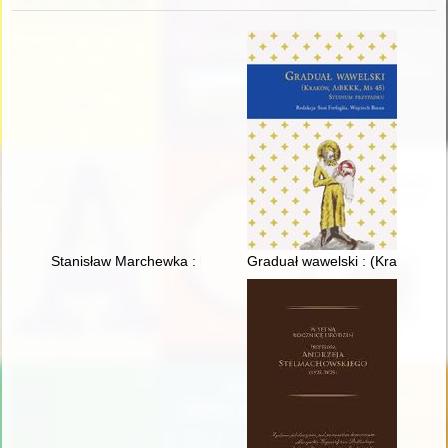
Stanisław Marchewka : historia zapisana w aktach IPN i pamię
Graduał wawelski : (Kraków, Ai