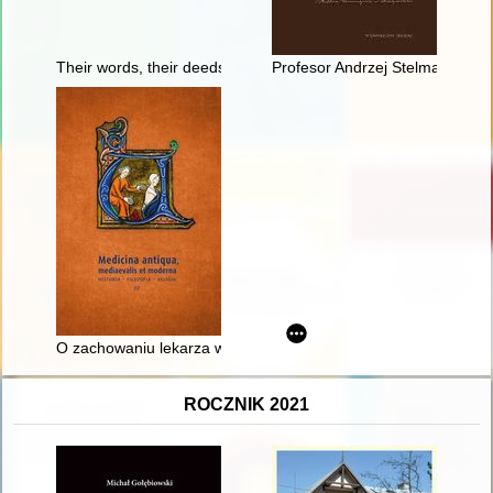
Their words, their deeds : the January Uprising in the memor
Profesor Andrzej Stelmachowski
O zachowaniu lekarza w świetle dwunastowiecznego traktatu z
ROCZNIK 2021