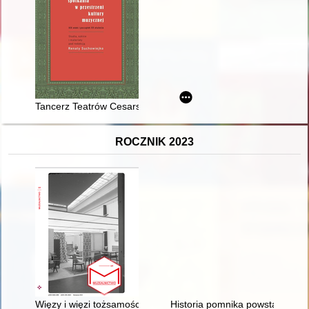
Tancerz Teatrów Cesarskich Feliks Iwanowicz Krzesiński : szkic
ROCZNIK 2023
Więzy i więzi tożsamości : edukacja muzealna i konserwatyzm
Historia pomnika powstańców s