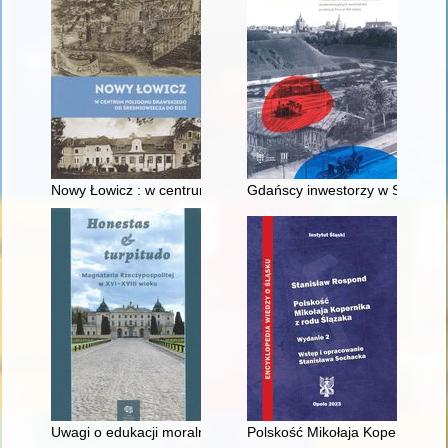
Nowy Łowicz : w centrum poligonu drawskiego od średniowiecz
Gdańscy inwestorzy w Sopocie :
Uwagi o edukacji moralnej synów szlacheckich w XVI-wiecznej 
Polskość Mikołaja Kopernika z 