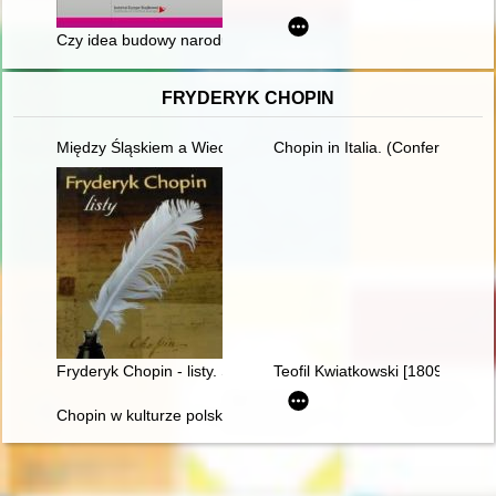
Czy idea budowy narodu czechosłowackiego była determinantą po
FRYDERYK CHOPIN
Między Śląskiem a Wiedniem. Księga jubileuszowa z okazji 60. 
Chopin in Italia. (Conferenze t
Fryderyk Chopin - listy. Skarbiec spuścizny epistolarnej w zbio
Teofil Kwiatkowski [1809-1891] 
Chopin w kulturze polskiej