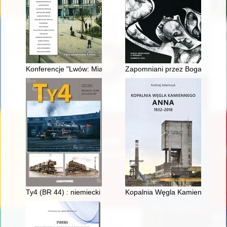
Konferencje "Lwów: Miasto - społeczeństwo - kultura" : 30 la
Zapomniani przez Boga i świat
Ty4 (BR 44) : niemiecki "słoń" w służbie PKP
Kopalnia Węgla Kamiennego A