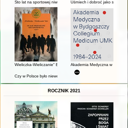
Sto lat na sportowej niwie : LKS "Sokół Zabrzeg" 1925-2025
Uśmiech i dobroć jako sposób k
Wieliczka-Wieliczanie" Bis! : ocalić przeszłość od zapomnienia.
Akademia Medyczna w Bydgosz
Czy w Polsce było niewolnictwo? : debata zorganizowana 17 m
ROCZNIK 2021