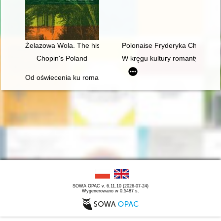
Żelazowa Wola. The history of Chopin's birthplace
Polonaise Fryderyka Chopina. Z
Chopin's Poland
W kręgu kultury romantycznej. 
Od oświecenia ku romantyzmowi i dalej... Autorzy, dzieła, czytel
SOWA OPAC v. 6.11.10 (2026-07-24)
Wygenerowano w 0,5487 s.