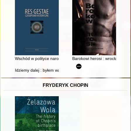
Wschód w polityce narodowej i zagranicznej Węgier w XX wiek
Barokowi herosi : wrocławskie 
Idziemy dalej : byłem warszawskim przewodnikiem w czasach 
FRYDERYK CHOPIN