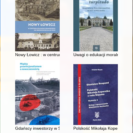
Nowy Łowicz : w centrum poligonu drawskiego od średniowiecz
Uwagi o edukacji moralnej synó
Gdańscy inwestorzy w Sopocie : prestiż finansowy i towarzyski
Polskość Mikołaja Kopernika z 