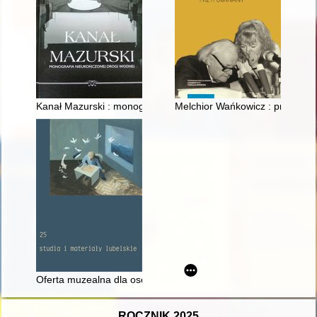
Kanał Mazurski : monografia nieukończonej drogi wodnej
Melchior Wańkowicz : przypom
Oferta muzealna dla osób g/Głuchych i słabosłyszących : przyk
ROCZNIK 2025