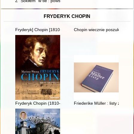
Z "Sokiłem" w tle : powstanie i rozwój ukraińskich organizacji
FRYDERYK CHOPIN
Fryderyk] Chopin [1810-1849]. Człowiek, dzieło, rezonans
Chopin wiecznie poszukiwany. 
Fryderyk Chopin (1810-1849). Poeta fortepianu
Friederike Müller : listy z Par