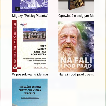
Między "Polską Piastów" i "Polską Jagiellonów" a "Rzeczpospoli
Opowieść o świętym Maksymilia
W poszukiwaniu idei narodowej : "Krajowość" początku XX wieku
Na fali i pod prąd : pełna autobi