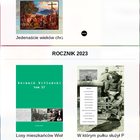
Jedenaście wieków chrześcijaństwa : wymiar polityczny i histo
ROCZNIK 2023
Losy mieszkańców Wisły podczas II wojny światowej - recenzja
W którym pułku służył Piotr Nie