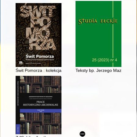
Świt Pomorza : kolekcja starożytności pomorskich : przewodni
Teksty bp. Jerzego Mazura opub