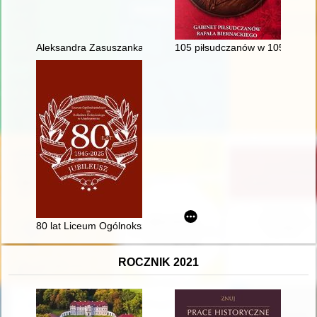
Aleksandra Zasuszanka-Dobrowolska (1906-1989) : życie i dzia
105 piłsudczanów w 105-tą rocz
80 lat Liceum Ogólnokształcącego im. Heliodora Święcickiego
ROCZNIK 2021