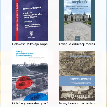
Polskość Mikołaja Kopernika z rodu Ślązaka
Uwagi o edukacji moralnej synó
Gdańscy inwestorzy w Sopocie : prestiż finansowy i towarzyski
Nowy Łowicz : w centrum polig