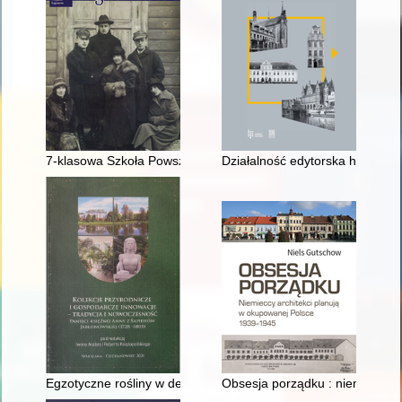
7-klasowa Szkoła Powszechna w Jabłonnie-Legjonowie w zac
Działalność edytorska historyk
Egzotyczne rośliny w dendrariach i oranżeriach dworskich Po
Obsesja porządku : niemieccy a