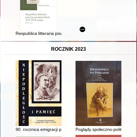
Respublica litteraria pisarzy nowołacińskich XVI-XVII wieku : stu
ROCZNIK 2023
90. rocznica emigracji politycznej Wincentego Witosa do Czech
Poglądy społeczno-polityczne 