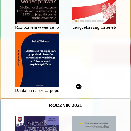
Rozróżnieni w wierze równi wobec prawa? : okoliczności uchwal
Lengyelország története 1202-ig
Działania na rzecz poprawy gospodarki i finansów samorządu t
ROCZNIK 2021