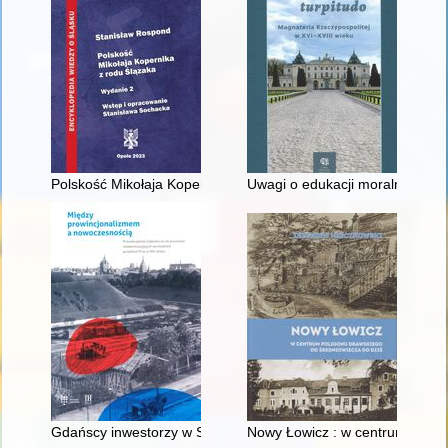
Polskość Mikołaja Kopernika z rodu Ślązaka
Uwagi o edukacji moralnej synó
Gdańscy inwestorzy w Sopocie : prestiż finansowy i towarzyski
Nowy Łowicz : w centrum polig