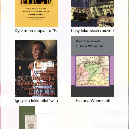
Dyskretna utopia : o "Pannach z "Wesela" Moniki Śliwińskiej
Losy lekarskich rodzin Tymiński
Igrzyska lekkoatletów : olimpijska historia lekkoatletyki 1896-20
Historia Wenezueli