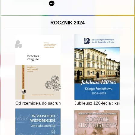
ROCZNIK 2024
Od rzemiosła do sacrum : o transformacji cechu prasalskiego w
Jubileusz 120-lecia : księga p