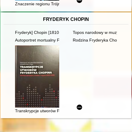
Znaczenie regionu Trójmorza i Rzeczypospolitej Polskiej dla po
FRYDERYK CHOPIN
Fryderyk] Chopin [1810-1849]. Człowiek, dzieło, rezonans
Topos narodowy w muzyce polski
Autoportret mortualny Fryderyka Chopina. Próba analizy stylis
Rodzina Fryderyka Chopina na p
Transkrypcje utworów Fryderyka Chopina : katalog rękopisów,