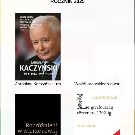
ROCZNIK 2025
Jarosław Kaczyński : realista i wizjoner
Wokół orawskiego dworu : podró