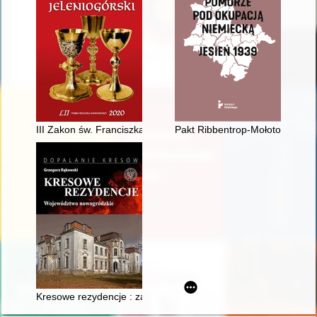
III Zakon św. Franciszka przy parafii rzymsko-katolickiej św. J
Pakt Ribbentrop-Mołotow i lud
Kresowe rezydencje : zamki, pałace i dwory na dawnych ziemia