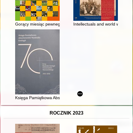
Gorący miesiąc pewnego lata... : poznańskie wspomnienia o Si
Intellectuals and world war I - r
Księga Pamiątkowa Absolwentów Wydziału Geologii : 70 lat Wy
ROCZNIK 2023