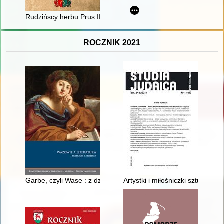
Rudzińscy herbu Prus III z ziemi ciechanowskiej w archiwaliach
ROCZNIK 2021
Garbe, czyli Wase : z dziejów wczesnonowożytnej literatury ni
Artystki i miłośniczki sztuki 