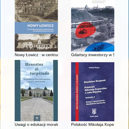
Nowy Łowicz : w centrum poligonu drawskiego od średniowiecz
Gdańscy inwestorzy w Sopocie :
Uwagi o edukacji moralnej synów szlacheckich w XVI-wiecznej 
Polskość Mikołaja Kopernika z 