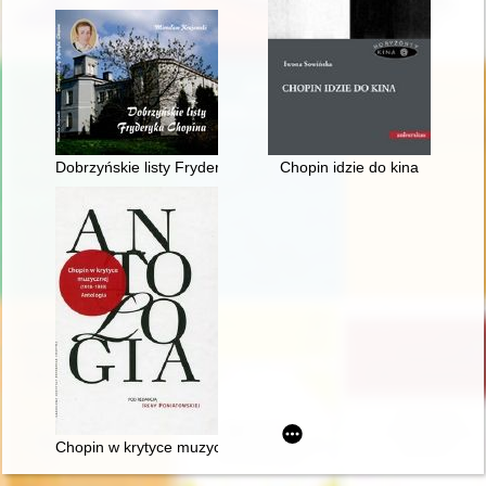
Dobrzyńskie listy Fryderyka F. Chopina. Fryderyk Chopin na M
Chopin idzie do kina
Chopin w krytyce muzycznej (1918-1939). Antologia