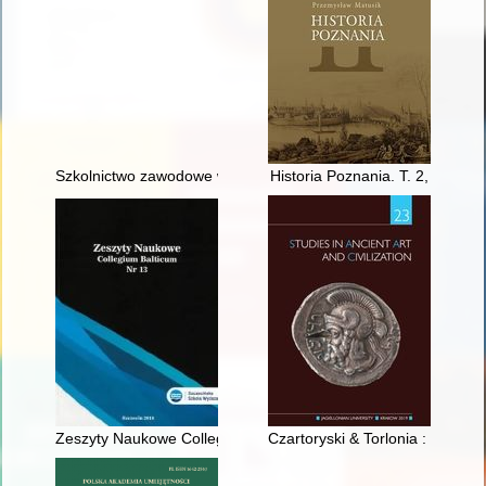
Szkolnictwo zawodowe w Mikołowie w odrodzonej Rzeczypospol
Historia Poznania. T. 2,
Zeszyty Naukowe Collegium Balticum. Nr 13 (2018)
Czartoryski & Torlonia : a coll