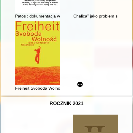
Patos : dokumentacja własnej aktywności twórczej i wystawienn
Chalica" jako problem społeczno
Freiheit Svoboda Wolność : Eine unvollendete Geschichte
ROCZNIK 2021