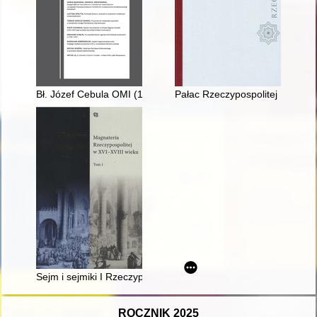
Bł. Józef Cebula OMI (1902-1941) - recenzja]
Pałac Rzeczypospolitej : trzy r
Sejm i sejmiki I Rzeczypospolitej w relacjach dyplomatów włosk
ROCZNIK 2025