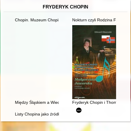
FRYDERYK CHOPIN
Chopin. Muzeum Chopina. Chopin Museum
Nokturn czyli Rodzina Fryderyk
Między Śląskiem a Wiedniem. Księga jubileuszowa z okazji 60. 
Fryderyk Chopin i Thomas Dyke
Listy Chopina jako źródło informacji do badań nad rodziną T