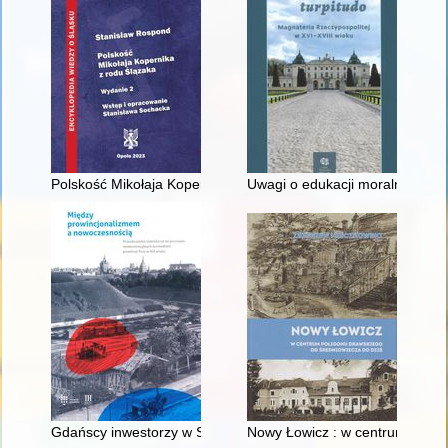
Polskość Mikołaja Kopernika z rodu Ślązaka
Uwagi o edukacji moralnej synó
Gdańscy inwestorzy w Sopocie : prestiż finansowy i towarzyski
Nowy Łowicz : w centrum polig