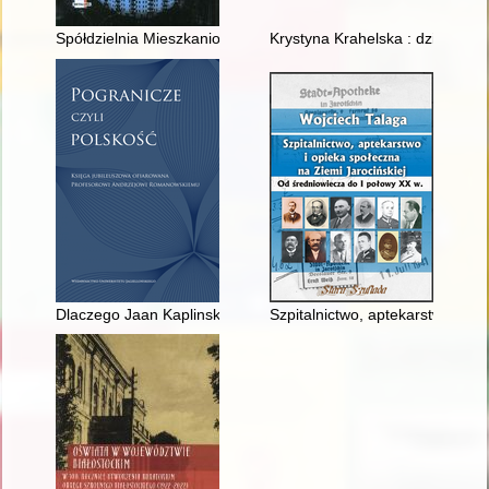
Spółdzielnia Mieszkaniowa "Metalurg" w Dąbrowie Górniczej 
Krystyna Krahelska : dziewczyn
Dlaczego Jaan Kaplinski nie został Polakiem?
Szpitalnictwo, aptekarstwo i op