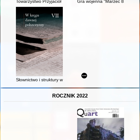
Towarzystwo Przyjaciół Uniejowa : 30 lat nieprzerwanej działal
Gra wojenna "Marzec 83", czyl
Słownictwo i struktury wartościujące w "Studjach i szkicach l
ROCZNIK 2022