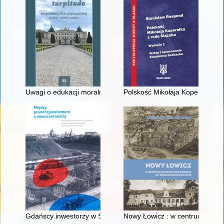
Uwagi o edukacji moralnej synów szlacheckich w XVI-wiecznej 
Polskość Mikołaja Kopernika z 
Gdańscy inwestorzy w Sopocie : prestiż finansowy i towarzyski
Nowy Łowicz : w centrum polig