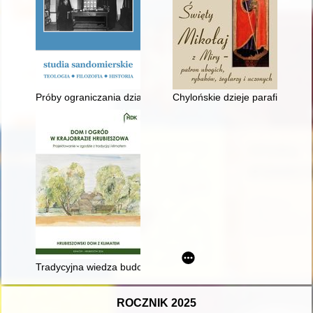
Próby ograniczania działalności duszpasterskiej prowadzonej
Chylońskie dzieje parafii i kultu
Tradycyjna wiedza budowlana w remontach i modernizacji or
ROCZNIK 2025