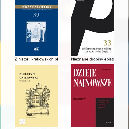
Z historii krakowskich plantacji : Planty w twórczości polskich a
Nieznane drobiny epistolarne 