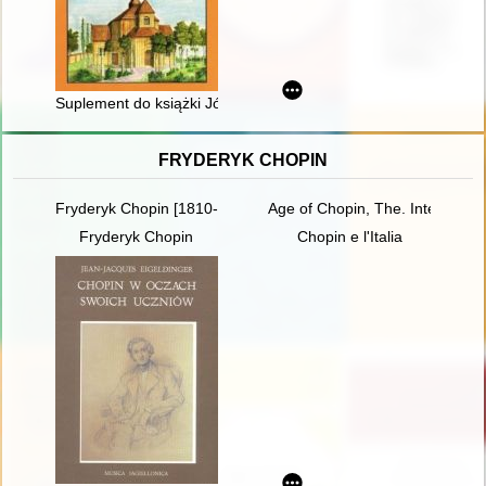
Suplement do książki Józefa Zdunka, Orpiszew 1279-2005, Mon
FRYDERYK CHOPIN
Fryderyk Chopin [1810-1849]. Korzenie
Age of Chopin, The. Interdiscipl
Fryderyk Chopin
Chopin e l'Italia