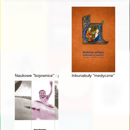
Naukowe "bojownice" : pierwsze uczone i badaczki w Uniwersyte
Inkunabuły "medyczne" w zbiorz