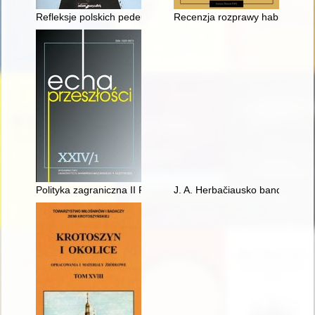
Refleksje polskich pedeutologów
Recenzja rozprawy habilitacyjne
Polityka zagraniczna II Rzeczpospolitej wobec Związku Sowi
J. A. Herbačiausko bandymai švel