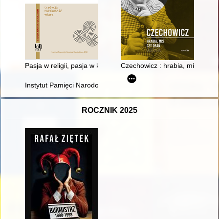
Pasja w religii, pasja w kulturze : o tradycji pasyjnej w Piekar
Czechowicz : hrabia, miś czy d
Instytut Pamięci Narodowej - Komisja Ścigania Zbrodni przeciw
ROCZNIK 2025