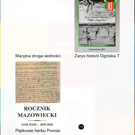
Maryjna droga wolności : wkład kardynała Stefana Wyszyńskiego
Zarys historii Ogniska TKKF "
Piętkowie herbu Pomian : zmienne losy rodziny mazowieckiej