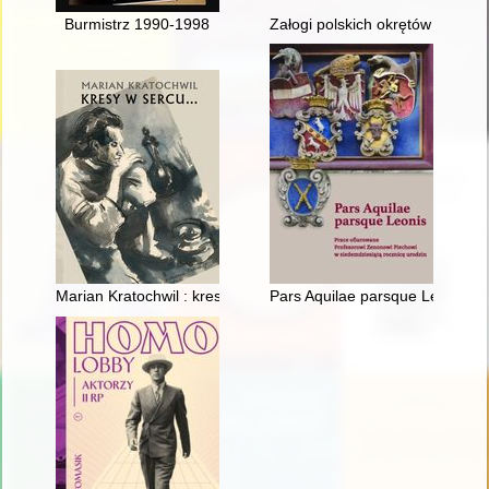
Burmistrz 1990-1998
Załogi polskich okrętów podwod
Marian Kratochwil : kresy w sercu... : katalog wystawy
Pars Aquilae parsque Leonis : 