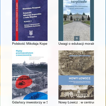
Polskość Mikołaja Kopernika z rodu Ślązaka
Uwagi o edukacji moralnej synó
Gdańscy inwestorzy w Sopocie : prestiż finansowy i towarzyski
Nowy Łowicz : w centrum polig