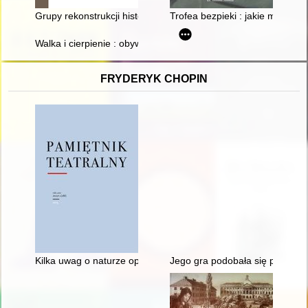
Grupy rekonstrukcji historycznej epoki napoleońskiej jako wsp
Trofea bezpieki : jakie materi
Walka i cierpienie : obywatele polscy podczas II wojny świa
FRYDERYK CHOPIN
Kilka uwag o naturze opery, czyli dlaczego Fryderyk Chopin ni
Jego gra podobała się przede w