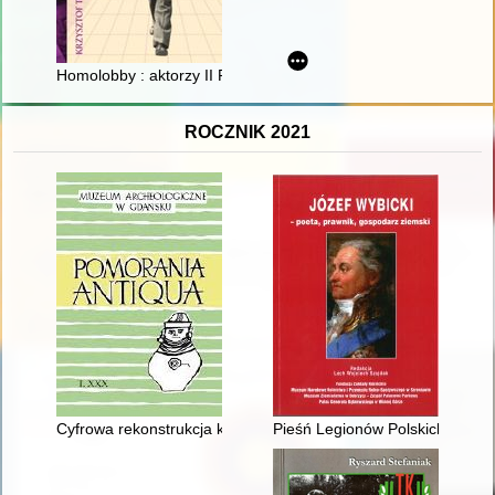
Homolobby : aktorzy II RP
ROCZNIK 2021
Cyfrowa rekonstrukcja kadłuba wczesnośredniowiecznej łodzi 
Pieśń Legionów Polskich we Wł