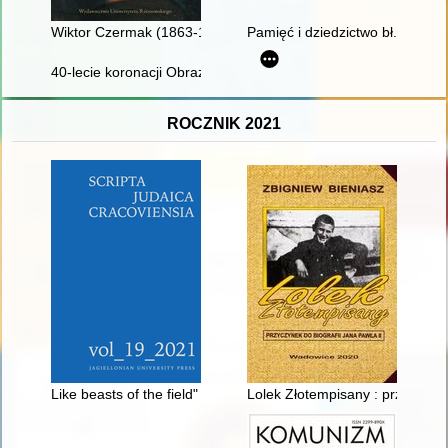
Wiktor Czermak (1863-1913) : historyk, profesor Uniwersytetu 
Pamięć i dziedzictwo bł. księdz
40-lecie koronacji Obrazu Matki Bożej Płonkowskiej w Płonce K
ROCZNIK 2021
Like beasts of the field" : the poverty and sanitary conditions o
Lolek Złotempisany : przyczynek