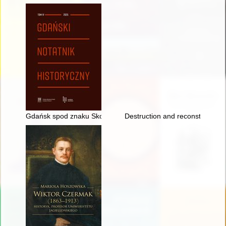
Gdańsk spod znaku Skorpiona? : z dociekań siedemnastowie
Destruction and reconstruction 