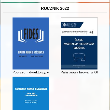
ROCZNIK 2022
Poprzedni dyrektorzy, wicedyrektorzy i kierownicy bibliotek ko
Państwowy browar w Głuchołazach