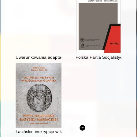
Uwarunkowania adaptacji doktryny politycznej państwa socjali
Polska Partia Socjalistyczna 
Łacińskie inskrypcje w kościołach Gdańska : płyty nagrobne Baz