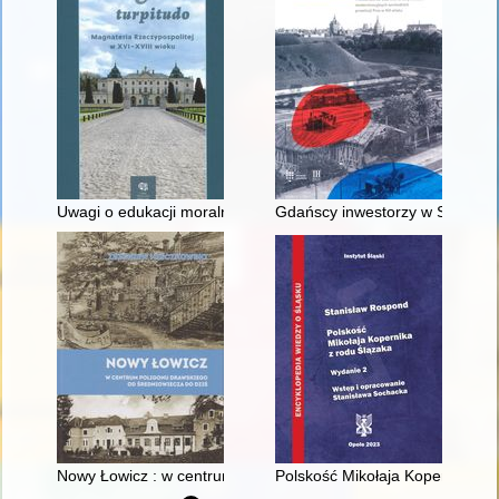
Uwagi o edukacji moralnej synów szlacheckich w XVI-wiecznej 
Gdańscy inwestorzy w Sopocie :
Nowy Łowicz : w centrum poligonu drawskiego od średniowiecz
Polskość Mikołaja Kopernika z 