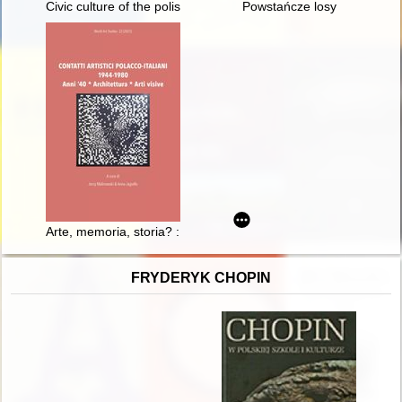
Civic culture of the polish nobility in the 16th and early 17th ce
Powstańcze losy
Arte, memoria, storia? : la bizzarra vicenda del memoriale itali
FRYDERYK CHOPIN