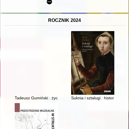
ROCZNIK 2024
Tadeusz Gumiński : życie - dzieło - pamięć
Suknia i sztalugi : historie daw