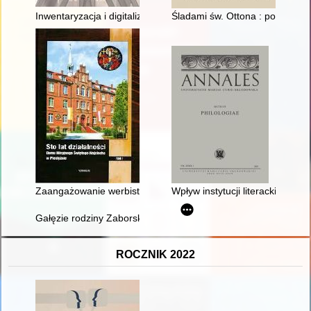
Inwentaryzacja i digitalizacja dzieł sakralnych w Małopolsce
Śladami św. Ottona : powrót ch
Zaangażowanie werbistów w rozwój diecezji (archidiecezji) wa
Wpływ instytucji literackich na
Gałęzie rodziny Zaborskich
ROCZNIK 2022