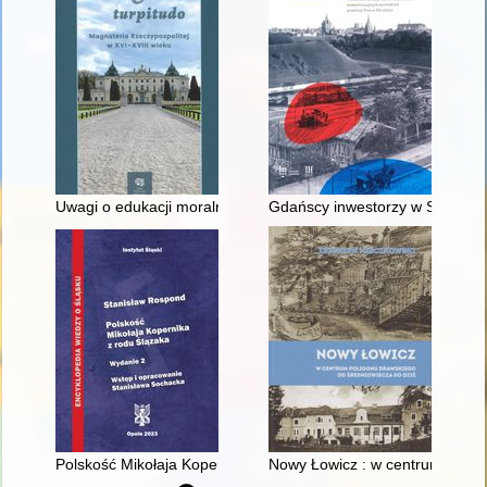
Uwagi o edukacji moralnej synów szlacheckich w XVI-wiecznej 
Gdańscy inwestorzy w Sopocie :
Polskość Mikołaja Kopernika z rodu Ślązaka
Nowy Łowicz : w centrum polig