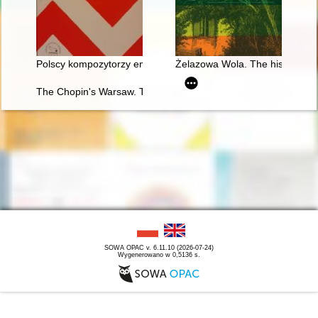
Polscy kompozytorzy emigracyjni. Szkice i interpretacje
Żelazowa Wola. The history of C
The Chopin's Warsaw. The Chopin's addresses in Warsaw esta
SOWA OPAC v. 6.11.10 (2026-07-24)
Wygenerowano w 0,5136 s.