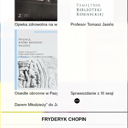
Opieka zdrowotna na wsi na przełomie lat 60. i 70. XX wieku w
Profesor Tomasz Jasiński – 16 la
Osiedle obronne w Pasymiu na tle osadnictwa społeczności kul
Sprawozdanie z XI sesji naukow
Darem Młodzieży" do Japonii, czyli Tam i z powrotem
FRYDERYK CHOPIN