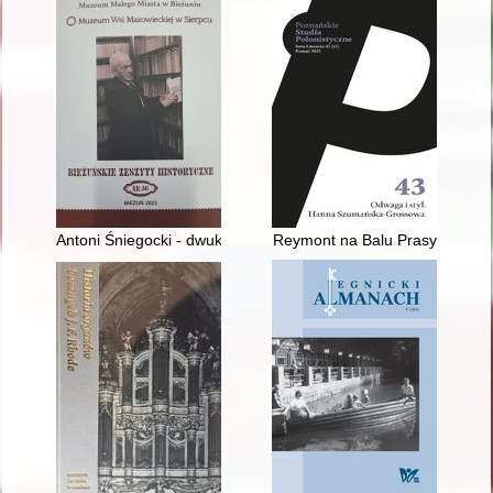
Antoni Śniegocki - dwukrotny powstaniec : uczestnik powstań :
Reymont na Balu Prasy