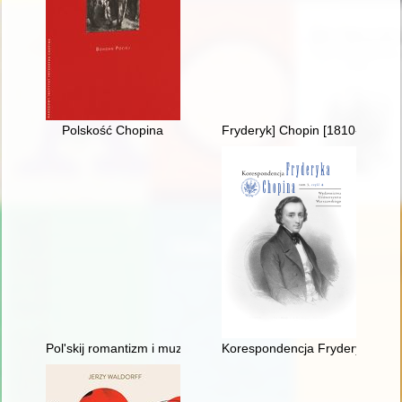
Polskość Chopina
Fryderyk] Chopin [1810-1849] i
Pol'skij romantizm i muzykal'naja kul'tura L'vova vtoroj polovin
Korespondencja Fryderyka Chopi