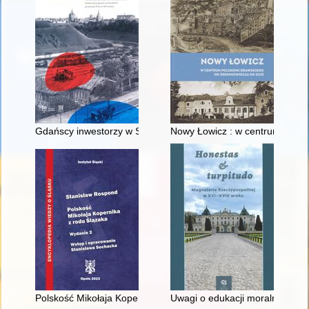
Gdańscy inwestorzy w Sopocie : prestiż finansowy i towarzyski
Nowy Łowicz : w centrum polig
Polskość Mikołaja Kopernika z rodu Ślązaka
Uwagi o edukacji moralnej synó