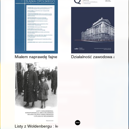
Miałem naprawdę fajne życie"
Działalność zawodowa architekt
Listy z Woldenbergu : korespondencja jeńca wojennego major