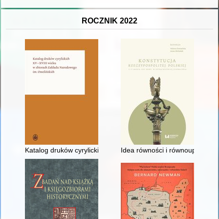
ROCZNIK 2022
Katalog druków cyrylickich XV-XVIII wieku w zbiorach Zakładu
Idea równości i równouprawnieni