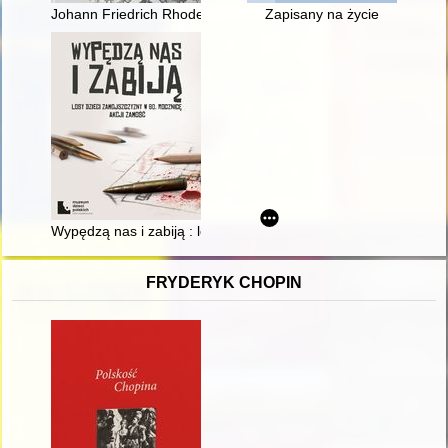
Johann Friedrich Rhode : organmistrz i jego dzieło : koncepcj
Zapisany na życie
Wypędzą nas i zabiją : losy dzieci Zamojszczyzny w 80. roczni
FRYDERYK CHOPIN