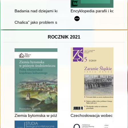
Badania nad dziejami kobiet XIX wieku w polskiej historiografi
Encyklopedia parafii i kościołów d
Chalica" jako problem społeczno-prawny w międzywojennej prasi
ROCZNIK 2021
Ziemia bytomska w późnym średniowieczu : próba rekonstrukcj
Czechosłowacja wobec problemu 