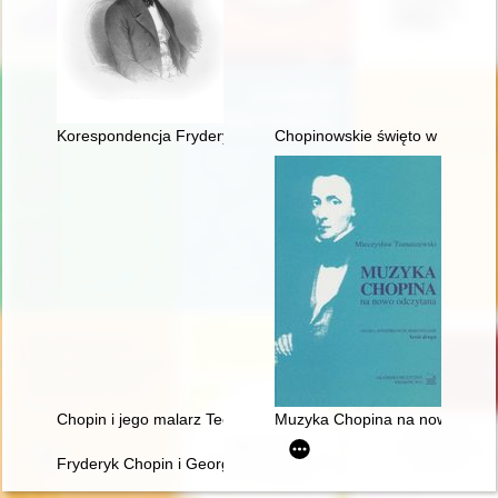
Korespondencja Fryderyka Chopina. T. 3 cz. 4
Chopinowskie święto w Duszni
Chopin i jego malarz Teofil Kwiatkowski (1809-1891). Malarstw
Muzyka Chopina na nowo odcz
Fryderyk Chopin i George Sand w oczach polskich biografów i k