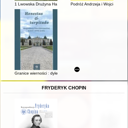
1 Lwowska Drużyna Harcerska im. Tadeusza Kościuszki
Podróż Andrzeja i Wojciecha Ra
Granice wierności : dylematy rojalisty Józefa Gabriela Stempk
FRYDERYK CHOPIN