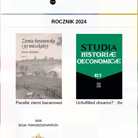
ROCZNIK 2024
Parafie ziemi baranowskiej na przestrzeni wieków : zarys dziej
Unfulfilled dreams? : the finan