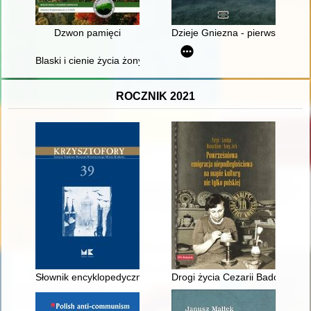
Dzwon pamięci
Dzieje Gniezna - pierwszej stoli
Blaski i cienie życia żony uczonego..." : o emancypacji, naukowe
ROCZNIK 2021
Słownik encyklopedyczny muzeologii - recenzja]
Drogi życia Cezarii Badouin d