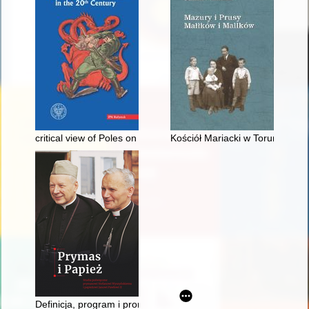
critical view of Poles on communism
Kościół Mariacki w Toruniu w o
Definicja, program i proroctwo : Jan Paweł II do Polaków pod