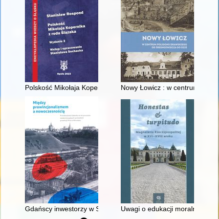
Polskość Mikołaja Kopernika z rodu Ślązaka
Nowy Łowicz : w centrum polig
Gdańscy inwestorzy w Sopocie : prestiż finansowy i towarzyski
Uwagi o edukacji moralnej synó