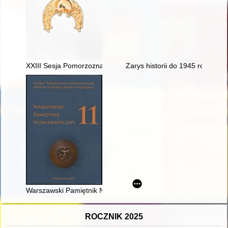
XXIII Sesja Pomorzoznawcza : od epoki kamienia do czasów 
Zarys historii do 1945 roku = Nar
Warszawski Pamiętnik Numizmatyczny. T. 11 (2023)
ROCZNIK 2025