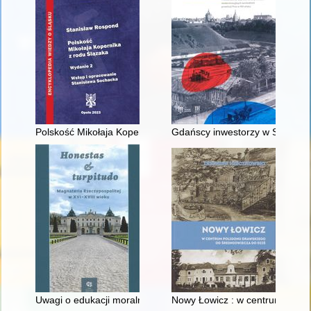
Polskość Mikołaja Kopernika z rodu Ślązaka
Gdańscy inwestorzy w Sopocie :
Uwagi o edukacji moralnej synów szlacheckich w XVI-wiecznej 
Nowy Łowicz : w centrum polig