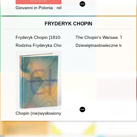
Giovanni in Polonia : relazioni di Giovanni Pampiglione con il t
FRYDERYK CHOPIN
Fryderyk Chopin [1810-1849]
The Chopin's Warsaw. The Chop
Rodzina Fryderyka Chopina
Dziewiętnastowieczne transkryp
Chopin (nie)wysłowiony : wokół listów Chopina... : korespond