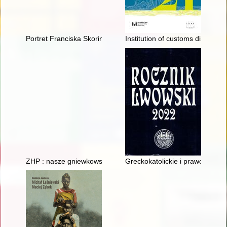
Portret Franciska Skoriny : k 550-letiû so dnâ roždeniâ knigo
Institution of customs district ch
ZHP : nasze gniewkowskie harcerstwo : 100 lat harcerstwa g
Greckokatolickie i prawosławne