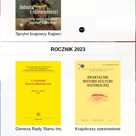
Sprytni krajowcy Kajzera : niemieckie posiadłości zamorskie w
ROCZNIK 2023
Geneza Rady Stanu Imperium Osmańskiego oraz jej organizac
Krajobrazy szesnastowiecznej Po