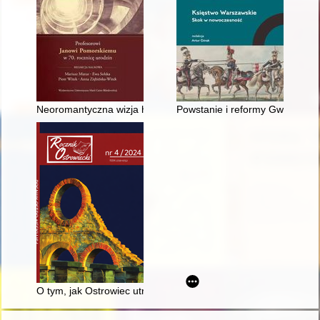
Neoromantyczna wizja historii Szymona Askenazego
Powstanie i reformy Gwardii N
O tym, jak Ostrowiec utrzymywano w czystości : przyczynek d