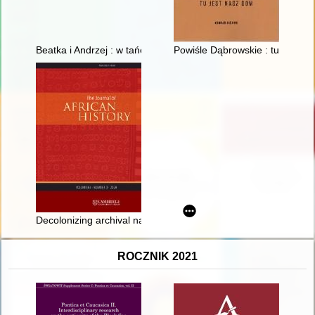
Beatka i Andrzej : w tańcu razem
Powiśle Dąbrowskie : tu jest n
Decolonizing archival narratives : exploring digital bias in the 
ROCZNIK 2021