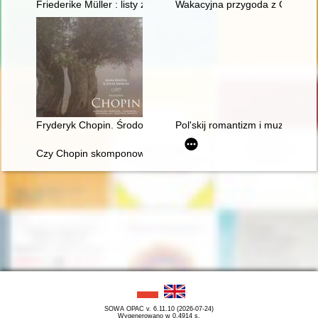
Friederike Müller : listy z Paryża 1839-1845 : nauczanie i oto
Wakacyjna przygoda z Chopine
Fryderyk Chopin. Środowisko społeczne, osobowość, założeni
Pol'skij romantizm i muzykal'naj
Czy Chopin skomponował etiudę rewolucyjną?
SOWA OPAC v. 6.11.10 (2026-07-24)
Wygenerowano w 0,4914 s.