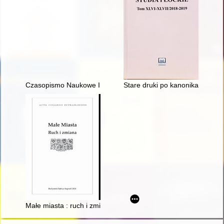
Czasopismo Naukowe Instytutu Studiów Kobiecych. 2024, [nr] 
Stare druki po kanonikach regu
Małe miasta : ruch i zmiana