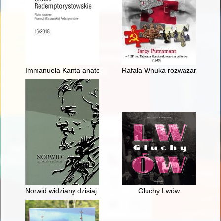
Immanuela Kanta anatomia wojny
Rafała Wnuka rozważania nie do
Norwid widziany dzisiaj : praca zbiorowa
Głuchy Lwów