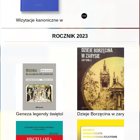
Wizytacje kanoniczne w parafii Żurawica w okresie staropols
ROCZNIK 2023
Geneza legendy świętokrzyskiej : uwagi do prac profesora Ma
Dzieje Borzęcina w zarysie (do 