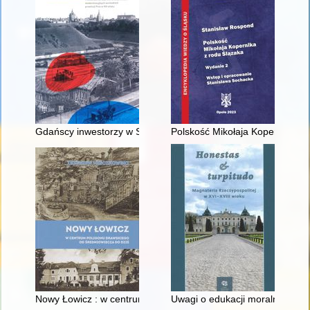
Gdańscy inwestorzy w Sopocie : prestiż finansowy i towarzyski
Polskość Mikołaja Kopernika z 
Nowy Łowicz : w centrum poligonu drawskiego od średniowiecz
Uwagi o edukacji moralnej synó