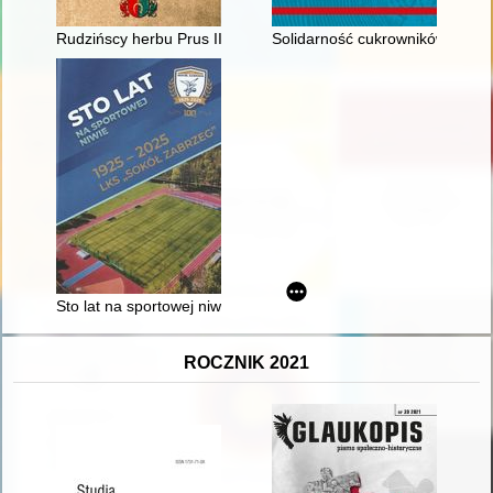
Rudzińscy herbu Prus III z ziemi ciechanowskiej w archiwaliach
Solidarność cukrowników : zary
Sto lat na sportowej niwie : LKS "Sokół Zabrzeg" 1925-2025
ROCZNIK 2021