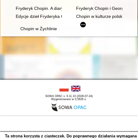
Fryderyk Chopin. A diary in images. Original idea and text b
Fryderyk Chopin i George Sand w
Edycje dzieł Fryderyka Chopina w warszawskiej oficynie Gebet
Chopin w kulturze polskiej
Chopin w Żychlinie
SOWA OPAC v. 6.11.10 (2026-07-24)
Wygenerowano w 0,5626 s.
Ta strona korzysta z ciasteczek. Do poprawnego działania wymagana