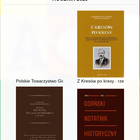
Polskie Towarzystwo Gimnastyczne "Sokół" : Rymanów 1907-
Z Kresów po kresy : rzecz o St