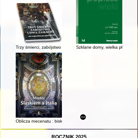
Trzy śmierci, zabójstwo i dwa zamachy oraz uwagi o bitwie po
Szklane domy, wielka płyta i gi
Oblicza mecenatu : biskup Franciszek Ludwik von der Pfalz-Ne
ROCZNIK 2025