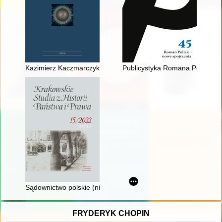
Kazimierz Kaczmarczyk (1878-1966) - recenzja]
Publicystyka Romana Pollaka n
Sądownictwo polskie (nieniemieckie) w dystrykcie lubelskim 
FRYDERYK CHOPIN