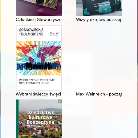
Członkinie Stowarzyszenia "Rodzina Policyjna" : wolontariuszki 
Wizyty okrętów polskiej Maryna
Wybrani świeccy święci i błogosławieni na przestrzeni wieków
Max Weinreich - początek żydows