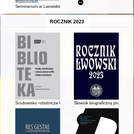
Seminarium w Lwowskim Muzeum Historii Religii, 17 listopada
ROCZNIK 2023
Środowisko robotnicze Wybrzeża Gdańskiego w latach 1956–
Słownik biograficzny profesorów