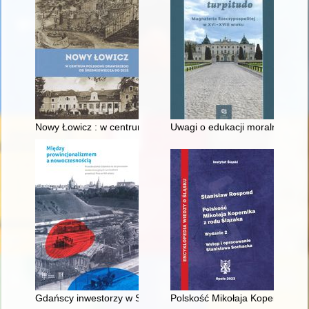
Nowy Łowicz : w centrum poligonu drawskiego od średniowiecz
Uwagi o edukacji moralnej synó
Gdańscy inwestorzy w Sopocie : prestiż finansowy i towarzyski
Polskość Mikołaja Kopernika z 