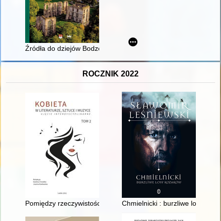
Źródła do dziejów Bodzentyna i gminy Bodzentyn w okresie II 
ROCZNIK 2022
Pomiędzy rzeczywistością a światem twórczości literackiej : Ric
Chmielnicki : burzliwe losy koz