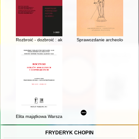
Rozbroić - dozbroić : akcje rozbrojeniowe, czyli skąd leśni brali
Sprawozdanie archeologiczne 
Elita majątkowa Warszawy lat siedemdziesiątych XX wieku
FRYDERYK CHOPIN