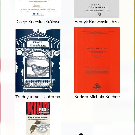
Dzieje Krzeska-Królowa Niwa i okolic : jego wzloty i upadki : 
Henryk Konwiński : historia ta
Trudny temat : o dramatycznych wydarzeniach na Zamagurzu
Kariera Michała Küchmeistra w