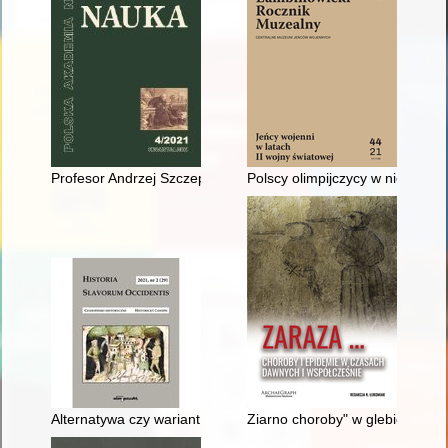
Profesor Andrzej Szczepan Białynicki-Birula (1935-2021)
Polscy olimpijczycy w niemiecki
Alternatywa czy wariant funkcjonującego wzorca? : „kobiecy św
Ziarno choroby" w glebie i pow