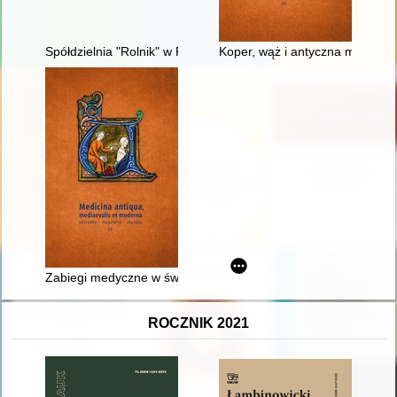
Spółdzielnia "Rolnik" w Pobiedziskach od 1945 r. : zarys histo
Koper, wąż i antyczna medycyn
Zabiegi medyczne w świetle arabskiego traktatu Albucasisa 
ROCZNIK 2021