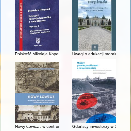
Polskość Mikołaja Kopernika z rodu Ślązaka
Uwagi o edukacji moralnej synó
Nowy Łowicz : w centrum poligonu drawskiego od średniowiecz
Gdańscy inwestorzy w Sopocie :