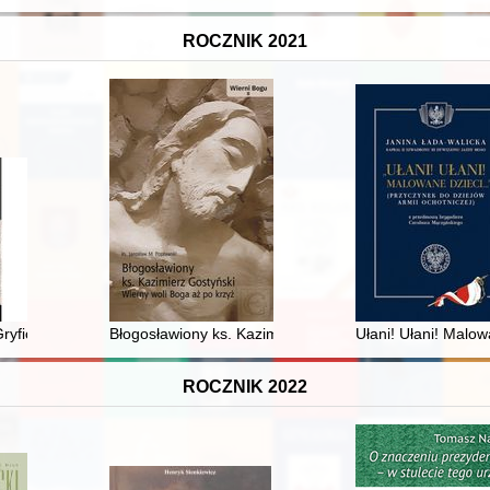
ROCZNIK 2021
ury pamięci zbiorowej socjologii pogranicza
ryfici oraz ich dziedzictwo : wieloautorska praca monograficzna
Błogosławiony ks. Kazimierz Gostyński : wierny woli Bo
Ułani! Ułani! Malow
ROCZNIK 2022