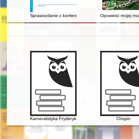
Sprawozdanie z konferencji naukowej „Polskie dokona
Opowieść mojej mamy
Kameralistyka Fryderyka Chopina. Margines czy integra
Chopin