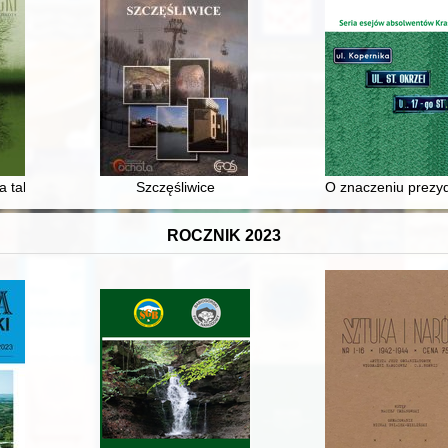
fii
na tablicy nie ma ani jednego juda” : "Erntefest” w grypsach z Majdanka
Szczęśliwice
O znaczeniu prezyd
ROCZNIK 2023