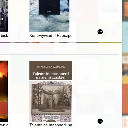
icjum polskiego w Rzymie (XVII-XIX wiek) : spis pielgrzymów polskich 
 biskup Franciszek Ludwik von der Pfalz-Neuburg i podarki
Kontrwywiad II Rzeczpospolitej. T. 10
wnice w Polsce w XVI-XVIII wieku
Tajemnice masonerii na ziemi żarskiej