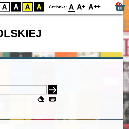
0
D
BW
YB
BY
F0
F1
F2
Czcionka:
OLSKIEJ