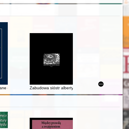
ga aż po krzyż
ane dzieci..." : (przyczynek do dziejów armii ochotniczej)
Zabudowa sióstr albertynek w Prądniku Czerwonym jako