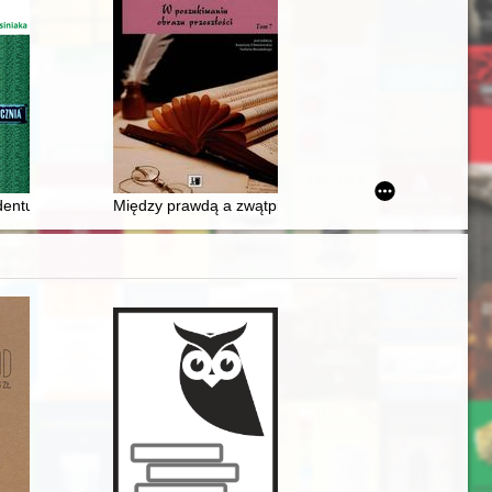
entury - w stulecie tego urzędu
Między prawdą a zwątpieniem : w poszukiwaniu obrazu 