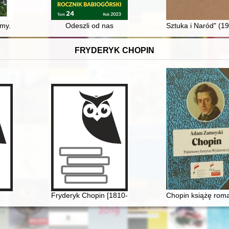
nia modernizacyjne w oczach zagranicy”, Rzeszów-Klimkówka 13-14 kwi
. Ocalić rodzinną historię od zapomnienia - recenzja]
Odeszli od nas
Sztuka i Naród" (1
FRYDERYK CHOPIN
lna część jego sztuki?
Fryderyk Chopin [1810-1949] wśród Polaków na obczy
Chopin książę rom