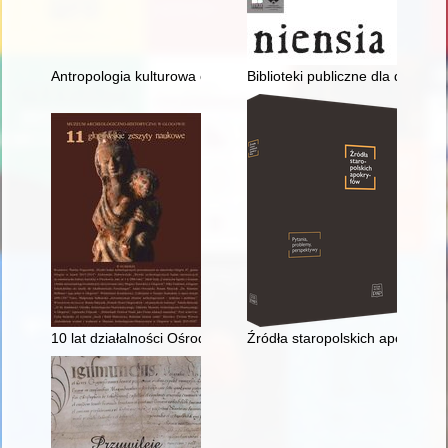
Antropologia kulturowa o dawnych zwyczajach pogrzebowych
Biblioteki publiczne dla dzieci 
10 lat działalności Ośrodka Archeologiczno-Numizmatyczneg
Źródła staropolskich apokryfów 