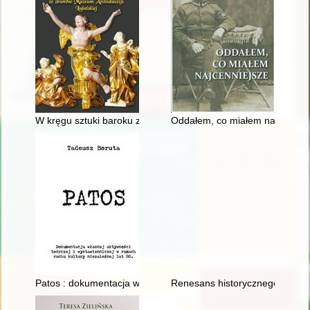
W kręgu sztuki baroku ze zbiorów Muzeum Archidiecezji Lubels
Oddałem, co miałem najcenniej
Patos : dokumentacja własnej aktywności twórczej i wystawienn
Renesans historycznego Miast