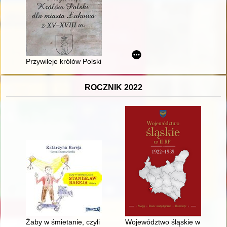
Przywileje królów Polski dla miasta Łukowa z XV-XVIII w
ROCZNIK 2022
Żaby w śmietanie, czyli Stanisław Bareja i bliscy
Województwo śląskie w II RP : 1