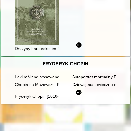
Drużyny harcerskie im. Tadeusza Kościuszki na Górnym Śląs
FRYDERYK CHOPIN
Leki roślinne stosowane w leczeniu Fryderyka Chopina
Autoportret mortualny Fryderyka
Chopin na Mazowszu. Przewodnik po miejscach historycznych
Dziewiętnastowieczne edycje dzi
Fryderyk Chopin [1810-1849]