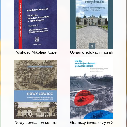
Polskość Mikołaja Kopernika z rodu Ślązaka
Uwagi o edukacji moralnej synó
Nowy Łowicz : w centrum poligonu drawskiego od średniowiecz
Gdańscy inwestorzy w Sopocie :