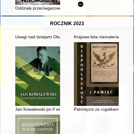
Oddziały przeciwgazowe
ROCZNIK 2023
Uwagi nad dziejami Olszowy w średniowieczu i wczesnej epoce 
Krajowa lista niematerialnego d
Jan Kowalewski po II wojnie światowej : "East Europe and Sovi
Patriotyzm za rogatkami wielki