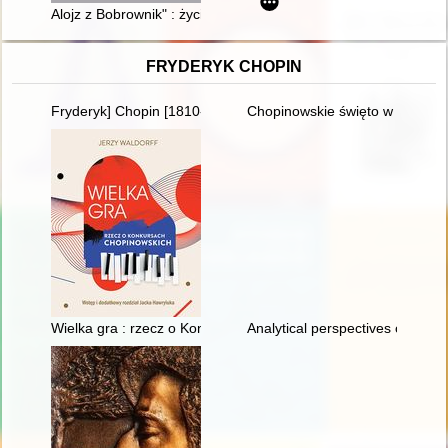
Alojz z Bobrownik" : życie i dzieło rzeźbiarza Alojzego Niedbał
FRYDERYK CHOPIN
Fryderyk] Chopin [1810-1849]. Życie i droga twórcza
Chopinowskie święto w Duszni
Wielka gra : rzecz o Konkursach Chopinowskich
Analytical perspectives on the 