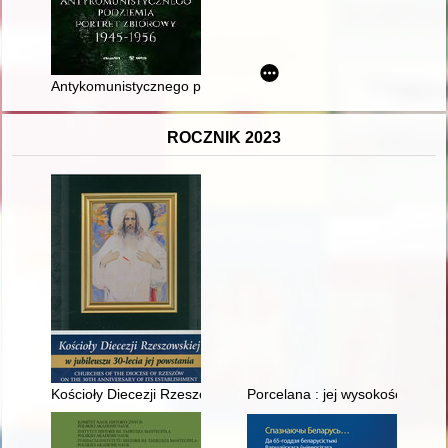
Antykomunistycznego podziemia portret zbiorowy 1945-1956 :
ROCZNIK 2023
Kościoły Diecezji Rzeszowskiej w jubileuszu 30-lecia jej powsta
Porcelana : jej wysokość królow