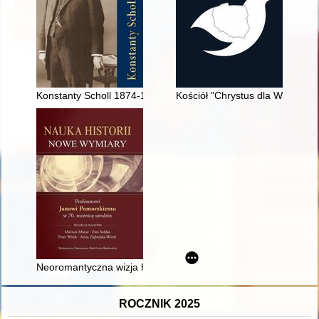
Konstanty Scholl 1874-1930 : w 150 rocznicę urodzin zasłużo
Kościół "Chrystus dla Wszystkic
Neoromantyczna wizja historii Szymona Askenazego
ROCZNIK 2025