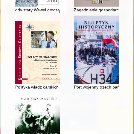
gdy stary Wawel otoczą wody kanału" : niezrealizowana droga 
Zagadnienia gospodarcze na ła
Polityka władz carskich wobec Kościoła katolickiego : ksiądz Ju
Port wojenny trzech państw : dz