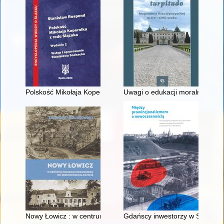
Polskość Mikołaja Kopernika z rodu Ślązaka
Uwagi o edukacji moralnej synó
Nowy Łowicz : w centrum poligonu drawskiego od średniowiecz
Gdańscy inwestorzy w Sopocie :