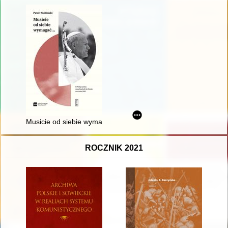
Musicie od siebie wymagać... : II pielgrzymka Jana Pawła II do
ROCZNIK 2021