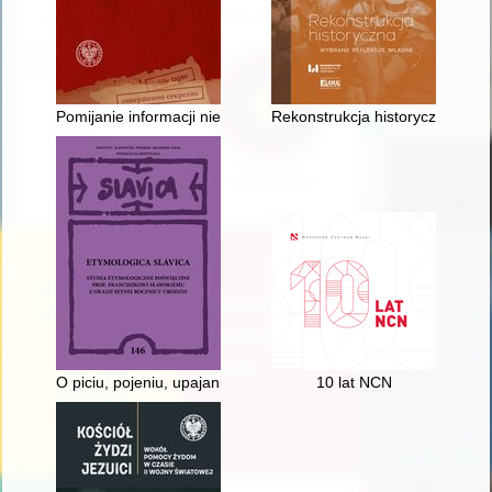
Pomijanie informacji niewygodnych politycznie w dokumentacji 
Rekonstrukcja historyczna : wy
O piciu, pojeniu, upajaniu (się) i napawaniu (się)
10 lat NCN