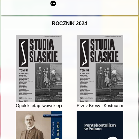
ROCZNIK 2024
Opolski etap lwowskiej inicjatywy powstania przyszłego Zgro
Przez Kresy i Kostousowo, aż p