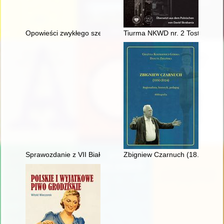
Opowieści zwykłego szeregowca kilku wojen : (pisane w latac
Tiurma NKWD nr. 2 Tost" : das 
Sprawozdanie z VII Białostockiej Letniej Szkoły Historii Kobiet 
Zbigniew Czarnuch (18.03.1930 -