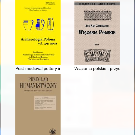
Post-medieval pottery in Mazovia and Podlachia (16th-18th cent
Wiązania polskie : przyczynek