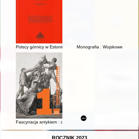
Polscy górnicy w Estonii w latach 1937-1939
Monografia : Wojskowe Zakłady 
Fascynacja antykiem : dziedzictwo Greków i Rzymian w sztuce
ROCZNIK 2023