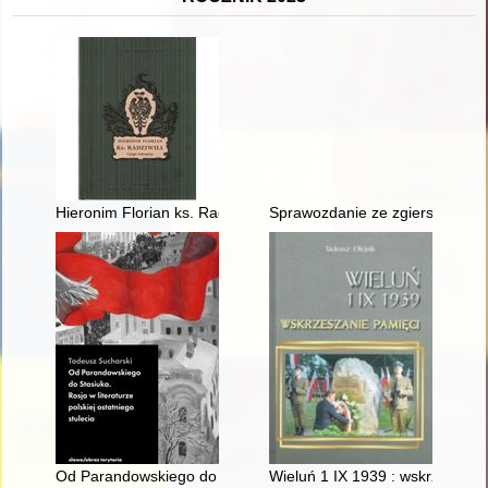
Hieronim Florian ks. Radziwiłł i jego rękopisy
Sprawozdanie ze zgierskich obc
Od Parandowskiego do Stasiuka : Rosja w literaturze polskiej os
Wieluń 1 IX 1939 : wskrzeszani