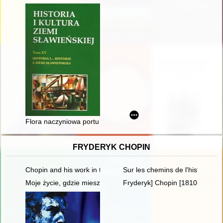
Flora naczyniowa portu w Darłowie w ostatnich pięćdziesięciu 
FRYDERYK CHOPIN
Chopin and his work in the context of culture. Vol 1-2
Sur les chemins de l'histoire l
Moje życie, gdzie mieszka B[r]zowski?" - glosa do datowania 
Fryderyk] Chopin [1810-1849]. 