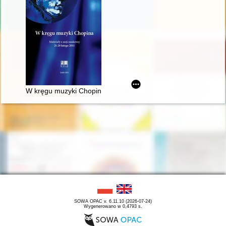
W kręgu muzyki Chopina. Materiały z sesji naukowej 21-28 lut
SOWA OPAC v. 6.11.10 (2026-07-24)
Wygenerowano w 0,4793 s.