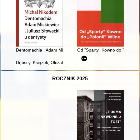
Dentomachia : Adam Mickiewicz i Juliusz Słowacki u dentysty
Od "Sparty" Kowno do "Polonii"
Dębscy, Książek, Olczak, Perzyna z parafii Tarczyn i okolic
ROCZNIK 2025