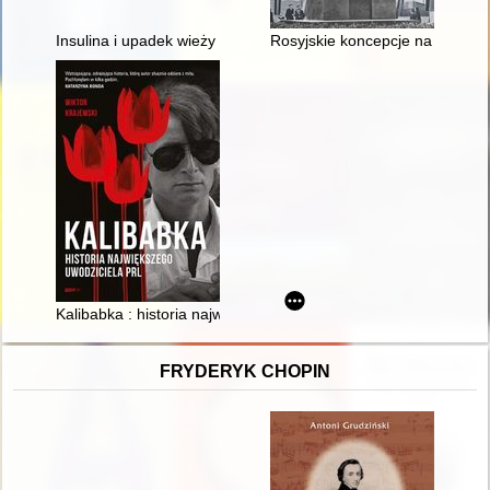
Insulina i upadek wieży z kości słoniowej : rzecz o zmieniają
Rosyjskie koncepcje na temat Pań
Kalibabka : historia największego uwodziciela PRL
FRYDERYK CHOPIN