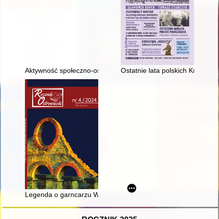
Aktywność społeczno-oświatowa Związku Pracy Obywatelskiej Ko
Ostatnie lata polskich Kresów
Legenda o garncarzu Wojtosie, czyli O reklamie z początku XX