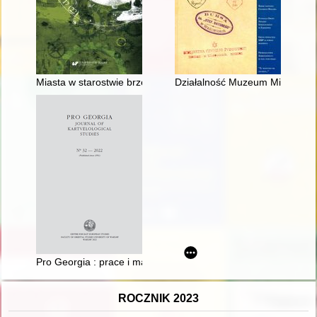
Miasta w starostwie brzeźnickim do 1795 roku : zarys problem
Działalność Muzeum Miejskiego
Pro Georgia : prace i materiały do dziejów stosunków gruzińsk
ROCZNIK 2023