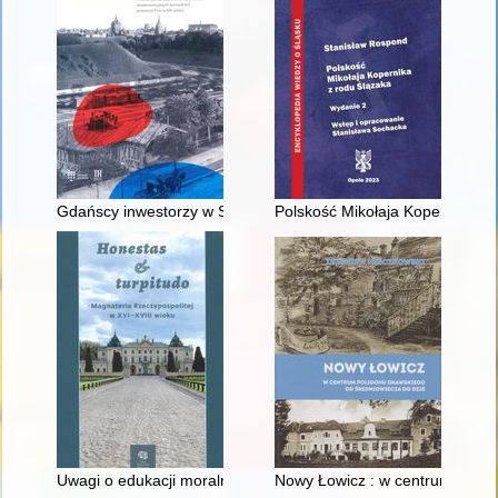
Gdańscy inwestorzy w Sopocie : prestiż finansowy i towarzyski
Polskość Mikołaja Kopernika z 
Uwagi o edukacji moralnej synów szlacheckich w XVI-wiecznej 
Nowy Łowicz : w centrum polig