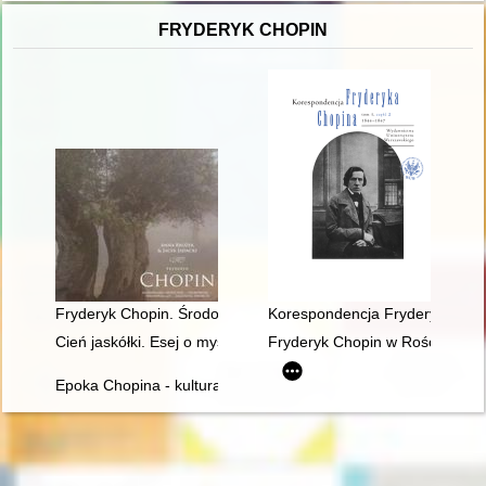
FRYDERYK CHOPIN
Fryderyk Chopin. Środowisko społeczne, osobowość, założeni
Korespondencja Fryderyka Chopi
Cień jaskółki. Esej o myślach Chopina
Fryderyk Chopin w Rościszewi
Epoka Chopina - kultura romantyczna we Francji i w Polsce