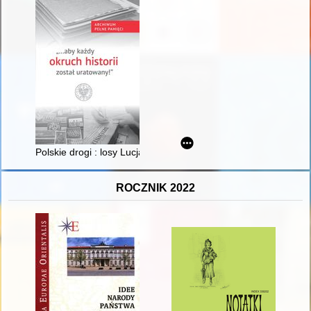
Polskie drogi : losy Lucjana Batorowicza podczas II wojny świa
ROCZNIK 2022