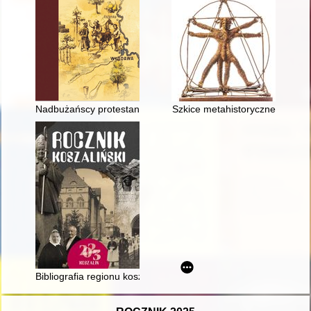
Nadbużańscy protestanci w XIX i XX wieku
Szkice metahistoryczne
Bibliografia regionu koszalińskiego w wyborze : (1 stycznia 20