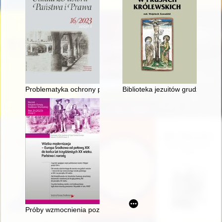
Problematyka ochrony prawnej artystycznych wykonań w latach 1
Biblioteka jezuitów grudziądzk
Próby wzmocnienia pozycji Królestwa Węgier w epoce dualizmu 