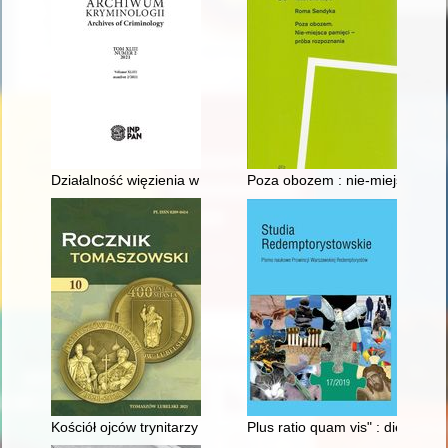
Działalność więzienia w Pińczowie w latach 1939-1944 (dystryk
Poza obozem : nie-miejsca pam
Kościół ojców trynitarzy w Tomaszowie Lubelskim
Plus ratio quam vis" : die pol