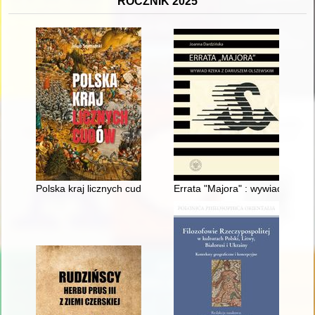
ROCZNIK 2025
Polska kraj licznych cudów
Errata "Majora" : wywiad rzek