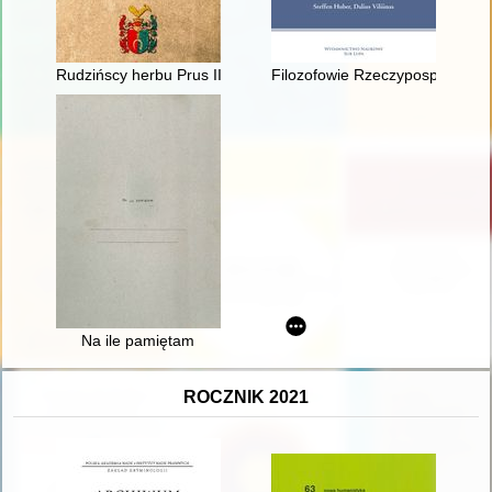
Rudzińscy herbu Prus III z ziemi ciechanowskiej w archiwaliach
Filozofowie Rzeczypospolitej w k
Na ile pamiętam
ROCZNIK 2021