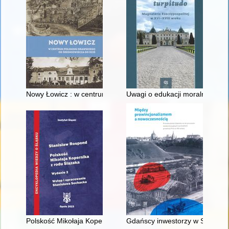
Nowy Łowicz : w centrum poligonu drawskiego od średniowiecz
Uwagi o edukacji moralnej synó
Polskość Mikołaja Kopernika z rodu Ślązaka
Gdańscy inwestorzy w Sopocie :