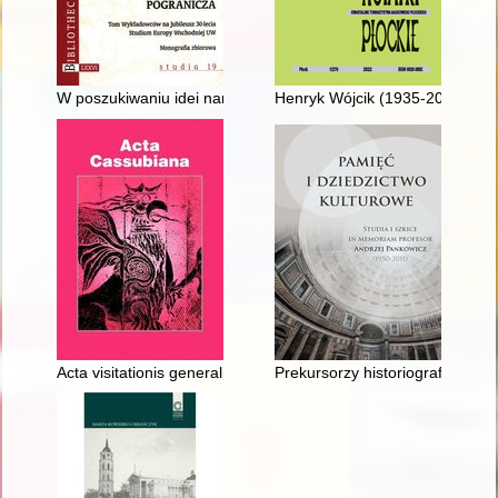
W poszukiwaniu idei narodowej : "Krajowość" początku XX wieku
Henryk Wójcik (1935-2021)
Acta visitationis generalis Ecclesiarum Episcopatus Varmiensis
Prekursorzy historiografii har