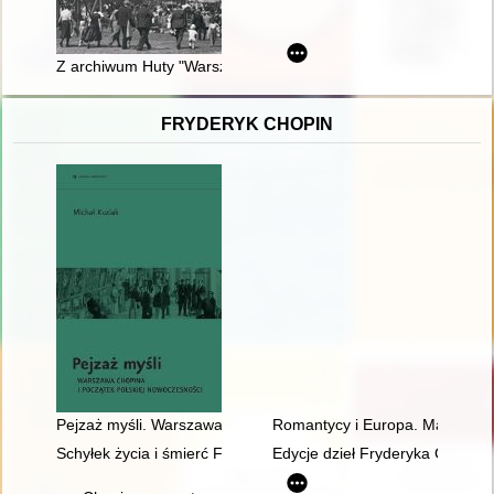
Z archiwum Huty "Warszawa"
FRYDERYK CHOPIN
Pejzaż myśli. Warszawa Chopina i początek polskiej nowoczes
Romantycy i Europa. Marzenia,
Schyłek życia i śmierć Fryderyka Chopina [1810-1849]
Edycje dzieł Fryderyka Chopina