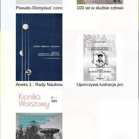
Pseudo-Dionysius' concept of hierarchy and the imperial cult 
100 lat w służbie człowiekowi 
Aneks 1 : Rady Naukowe IHKM / IAE PAN w latach 1954-2023
Uporczywa lustracja prof. Franc