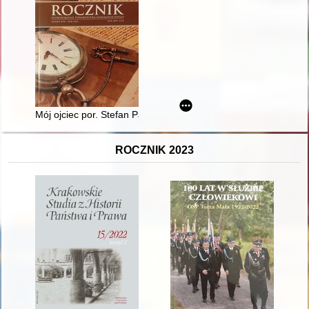
Mój ojciec por. Stefan Paszek ps. "Balta" i "Walter"
ROCZNIK 2023