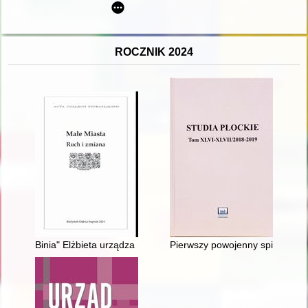
ROCZNIK 2024
Binia" Elżbieta urządza na nowo Latyczów czyli: Sztuka siadani
Pierwszy powojenny spis kościo