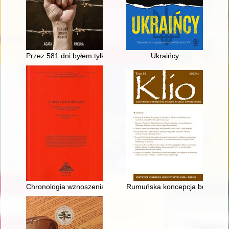
Przez 581 dni byłem tylko numerem : piekło obozów koncent
Ukraińcy
Chronologia wznoszenia krzyżackiego murowanego zamku proku
Rumuńska koncepcja bezpieczeńs