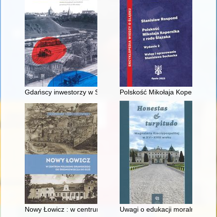
Gdańscy inwestorzy w Sopocie : prestiż finansowy i towarzyski
Polskość Mikołaja Kopernika z 
Nowy Łowicz : w centrum poligonu drawskiego od średniowiecz
Uwagi o edukacji moralnej synó