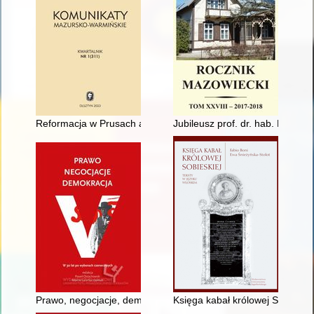
Reformacja w Prusach a polska reformacja na Mazurach = Refo
Jubileusz prof. dr. hab. Ryszar
Prawo, negocjacje, demokracja : w 30 lat po wyborach czerw
Księga kabał królowej Sobieskie