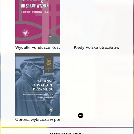
Wydatki Funduszu Kościelnego w latach 1975-1989 na polity
Kiedy Polska utraciła zwierzch
Obrona wybrzeża w powojennych realiach polityczno-wojskowy