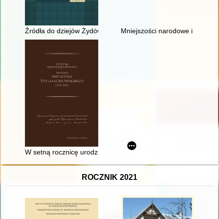
Źródła do dziejów Żydów na Śląsku Cieszyńskim (1531-1848)
Mniejszości narodowe i etniczne
W setną rocznicę urodzin Profesora Andrzeja Stelmachowskie
ROCZNIK 2021